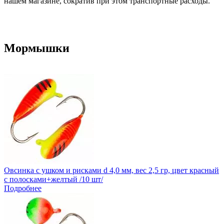
нашем магазине, сократив при этом транспортные расходы.
Мормышки
Овсинка с ушком и рисками d 4,0 мм, вес 2,5 гр, цвет красный
с полосками+желтый /10 шт/
Подробнее