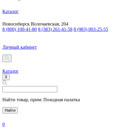
Каталог
Новосибирск
Волочаевская, 204
8 (800) 100-41-80
8 (383) 261-41-58
8 (983) 003-25-55
Личный кабинет
Каталог
X
Найти товар,
прим: Походная палатка
Найти
0