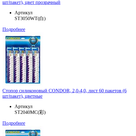
шт/пакет), цвет прозрачный
Артикул
ST3050WT(白)
Подробнее
Стопор силиконовый CONDOR, 2,0-4,0, лист 60 пакетов (6
шт/пакет), цветные
Артикул
ST2040MC(彩)
Подробнее