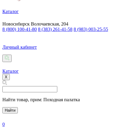
Каталог
Новосибирск
Волочаевская, 204
8 (800) 100-41-80
8 (383) 261-41-58
8 (983) 003-25-55
Личный кабинет
Каталог
X
Найти товар,
прим: Походная палатка
Найти
0