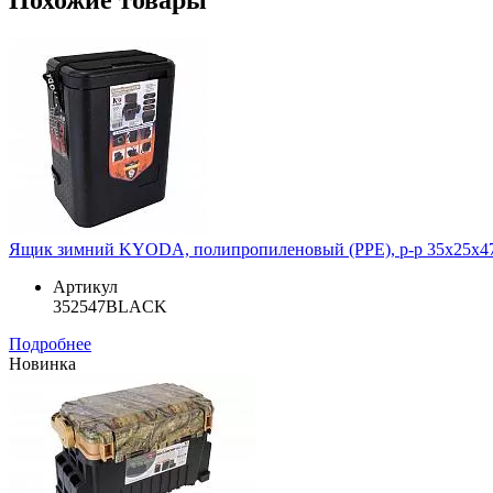
Ящик зимний KYODA, полипропиленовый (PPE), р-р 35х25х47
Артикул
352547BLACK
Подробнее
Новинка