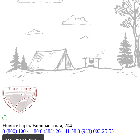
Новосибирск
Волочаевская, 204
8 (800) 100-41-80
8 (383) 261-41-58
8 (983) 003-25-55