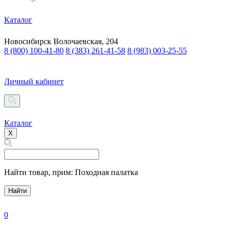
Каталог
Новосибирск
Волочаевская, 204
8 (800) 100-41-80
8 (383) 261-41-58
8 (983) 003-25-55
Личный кабинет
Каталог
X
Найти товар,
прим: Походная палатка
Найти
0