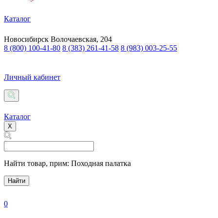
Каталог
Новосибирск
Волочаевская, 204
8 (800) 100-41-80
8 (383) 261-41-58
8 (983) 003-25-55
Личный кабинет
Каталог
X
Найти товар,
прим: Походная палатка
Найти
0