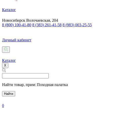
Каталог
Новосибирск
Волочаевская, 204
8 (800) 100-41-80
8 (383) 261-41-58
8 (983) 003-25-55
Личный кабинет
Каталог
X
Найти товар,
прим: Походная палатка
Найти
0