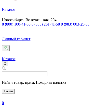
Каталог
Новосибирск
Волочаевская, 204
8 (800) 100-41-80
8 (383) 261-41-58
8 (983) 003-25-55
Личный кабинет
Каталог
X
Найти товар,
прим: Походная палатка
Найти
0