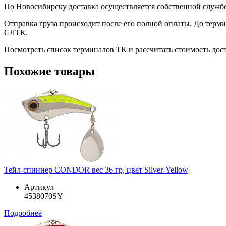
По Новосибирску доставка осуществляется собственной служб
Отправка груза происходит после его полной оплаты. До терм
СЛТК.
Посмотреть список терминалов ТК и рассчитать стоимость до
Похожие товары
Тейл-спиннер CONDOR вес 36 гр, цвет Silver-Yellow
Артикул
4538070SY
Подробнее