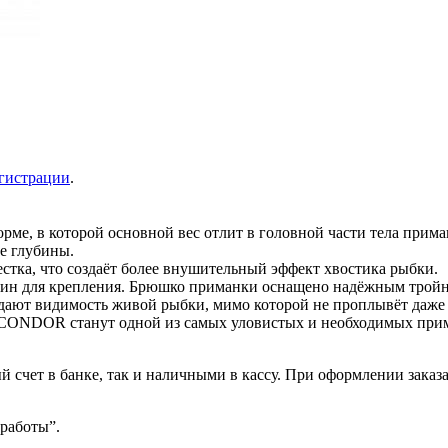
гистрации
.
е, в которой основной вес отлит в головной части тела прима
ие глубины.
стка, что создаёт более внушительный эффект хвостика рыбки.
бин для крепления. Брюшко приманки оснащено надёжным тройн
оздают видимость живой рыбки, мимо которой не проплывёт даж
CONDOR станут одной из самых уловистых и необходимых прима
 счет в банке, так и наличными в кассу. При оформлении заказа
 работы”.