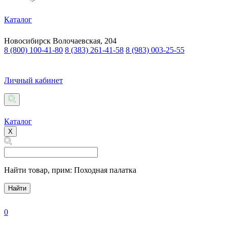
Каталог
Новосибирск
Волочаевская, 204
8 (800) 100-41-80
8 (383) 261-41-58
8 (983) 003-25-55
Личный кабинет
Каталог
X
Найти товар,
прим: Походная палатка
Найти
0