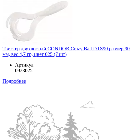
Твистер двухвостый CONDOR Crazy Bait DTS90 размер 90
мм, вес 4,7 гр, цвет 025 (7 шт)
Артикул
0923025
Подробнее