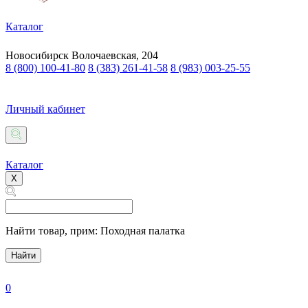
Каталог
Новосибирск
Волочаевская, 204
8 (800) 100-41-80
8 (383) 261-41-58
8 (983) 003-25-55
Личный кабинет
Каталог
X
Найти товар,
прим: Походная палатка
Найти
0