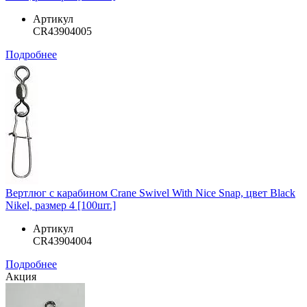
Артикул
CR43904005
Подробнее
Вертлюг с карабином Crane Swivel With Nice Snap, цвет Black
Nikel, размер 4 [100шт.]
Артикул
CR43904004
Подробнее
Акция