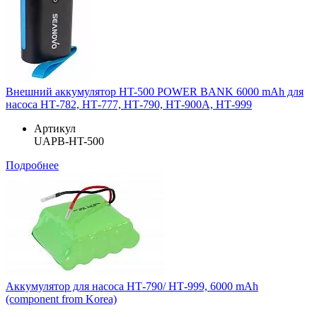
Внешний аккумулятор HT-500 POWER BANK 6000 mAh для
насоса НТ-782, НТ-777, НТ-790, НТ-900A, НТ-999
Артикул
UAPB-HT-500
Подробнее
Аккумулятор для насоса НТ-790/ НТ-999, 6000 mAh
(component from Korea)