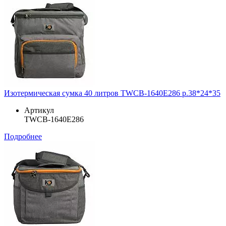
Изотермическая сумка 40 литров TWCB-1640E286 р.38*24*35
Артикул
TWCB-1640E286
Подробнее