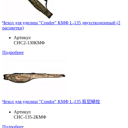
Чехол для удилищ "Condor" КМФ L-135 двухсекционный (2
расцветки)
Артикул
CHC2-130КМФ
Подробнее
Чехол для удилищ "Condor" КМФ L-135 双层蟒纹
Артикул
CHC-135-2КМФ
Подробнее