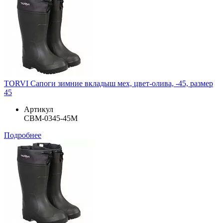
TORVI Сапоги зимние вкладыш мех, цвет-олива, -45, размер
45
Артикул
СВМ-0345-45М
Подробнее