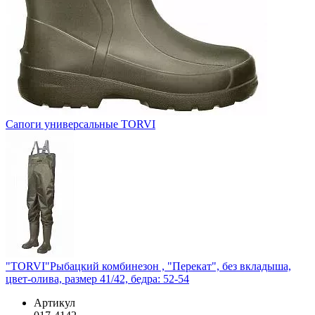
Сапоги универсальные TORVI
"TORVI"Рыбацкий комбинезон , "Перекат", без вкладыша,
цвет-олива, размер 41/42, бедра: 52-54
Артикул