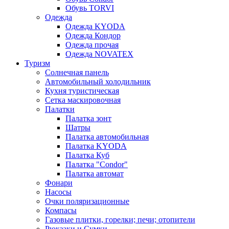
Обувь TORVI
Одежда
Одежда KYODA
Одежда Кондор
Одежда прочая
Одежда NOVATEX
Туризм
Солнечная панель
Автомобильный холодильник
Кухня туристическая
Сетка маскировочная
Палатки
Палатка зонт
Шатры
Палатка автомобильная
Палатка KYODA
Палатка Куб
Палатка "Condor"
Палатка автомат
Фонари
Насосы
Очки поляризационные
Компасы
Газовые плитки, горелки; печи; отопители
Рюкзаки и Сумки