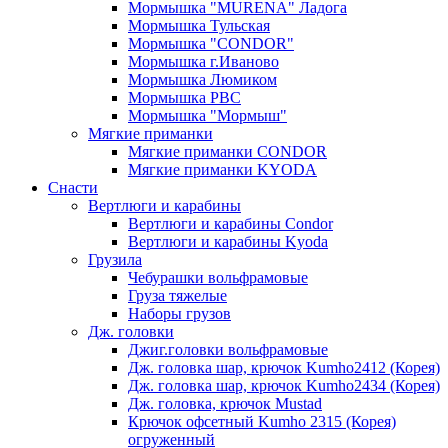
Мормышка "MURENA" Ладога
Мормышка Тульская
Мормышка "CONDOR"
Мормышка г.Иваново
Мормышка Люмиком
Мормышка РВС
Мормышка "Мормыш"
Мягкие приманки
Мягкие приманки CONDOR
Мягкие приманки KYODA
Снасти
Вертлюги и карабины
Вертлюги и карабины Condor
Вертлюги и карабины Kyoda
Грузила
Чебурашки вольфрамовые
Груза тяжелые
Наборы грузов
Дж. головки
Джиг.головки вольфрамовые
Дж. головка шар, крючок Kumho2412 (Корея)
Дж. головка шар, крючок Kumho2434 (Корея)
Дж. головка, крючок Mustad
Крючок офсетный Kumho 2315 (Корея)
огруженный