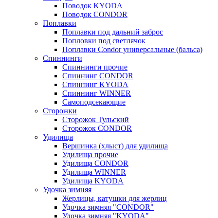
Поводок KYODA
Поводок CONDOR
Поплавки
Поплавки под дальний заброс
Попловки под светлячок
Поплавки Condor универсальные (бальса)
Спиннинги
Спиннинги прочие
Спиннинг CONDOR
Спиннинг KYODA
Спиннинг WINNER
Самоподсекающие
Сторожки
Сторожок Тульский
Сторожок CONDOR
Удилища
Вершинка (хлыст) для удилища
Удилищa прочие
Удилища CONDOR
Удилища WINNER
Удилища KYODA
Удочка зимняя
Жерлицы, катушки для жерлиц
Удочка зимняя "CONDOR"
Удочка зимняя "KYODA"