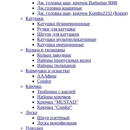
Дж. головка шар, крючок Barbarian 9088
Дж.головки крашеные
Дж. головка шар, крючок Kumho2332 (Корея)
Катушки
Катушки безинерционные
Ручки для катушки
Шпули для катушкек
Катушки мультипликаторные
Катушки инерционные
Кольца и тюльпаны
Кольца заводные
Наборы пропускных колец
Наборы тюльпанов
Кормушки и оснастки
АААфиш
Condor
Крючки
Тройники с каплей
Наборы крючков
Крючки "MUSTAD"
Крючки "Condor"
Леска
Шнур плетёный
Леска монофильная
Поводки