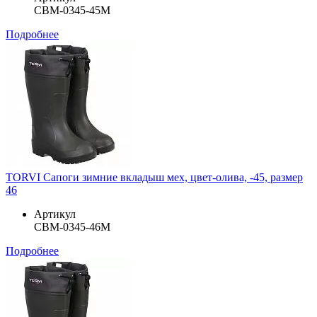
СВМ-0345-45М
Подробнее
TORVI Сапоги зимние вкладыш мех, цвет-олива, -45, размер
46
Артикул
СВМ-0345-46М
Подробнее