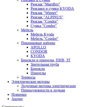
Рюкзак "MarsBro"
Рюкзаки и сумки KYODA
Рюкзак "Winner"
Рюкзак "ALPINUS"
Рюкзак "Condor"
Сумка "Condor"
Мебель
Мебель Kyoda
Мебель "Condor"
Пикниковые наборы
APOLLO
CONDOR
KYODA
Бинокли и прицелы, ПНВ, ЗТ
Зрительная труба
Бинокли
Прицелы
Термосы
Электрические моторы
Лодочные моторы электрические
Принадлежности к лодкам
Новинки
Акции
Сортировать: