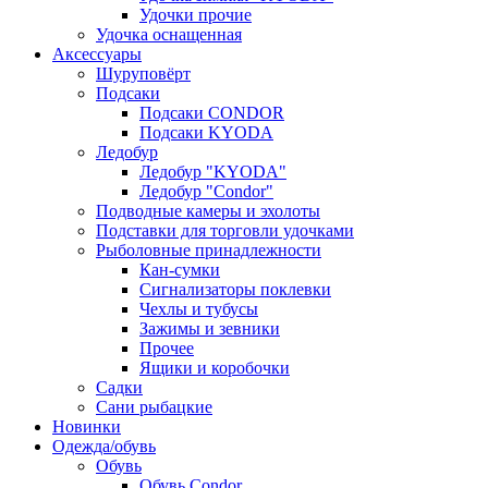
Удочки прочие
Удочка оснащенная
Аксессуары
Шуруповёрт
Подсаки
Подсаки CONDOR
Подсаки KYODA
Ледобур
Ледобур "KYODA"
Ледобур "Condor"
Подводные камеры и эхолоты
Подставки для торговли удочками
Рыболовные принадлежности
Кан-сумки
Сигнализаторы поклевки
Чехлы и тубусы
Зажимы и зевники
Прочее
Ящики и коробочки
Садки
Сани рыбацкие
Новинки
Одежда/обувь
Обувь
Обувь Condor