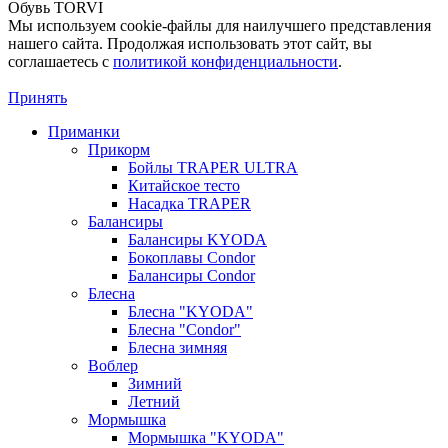
Обувь TORVI
Мы используем cookie-файлы для наилучшего представления
нашего сайта. Продолжая использовать этот сайт, вы
соглашаетесь c
политикой конфиденциальности
.
Принять
Приманки
Прикорм
Бойлы TRAPER ULTRA
Китайское тесто
Насадка TRAPER
Балансиры
Балансиры KYODA
Бокоплавы Condor
Балансиры Condor
Блесна
Блесна "KYODA"
Блесна "Condor"
Блесна зимняя
Воблер
Зимний
Летний
Мормышка
Мормышка "KYODA"