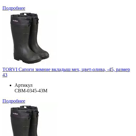
Подробнее
TORVI Сапоги зимние вкладыш мех, цвет-олива, -45, размер
43
Артикул
СВМ-0345-43М
Подробнее