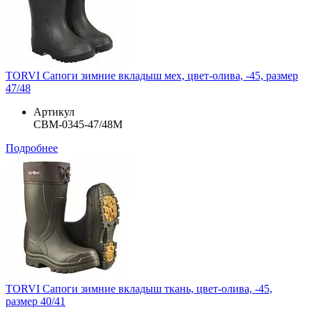
TORVI Сапоги зимние вкладыш мех, цвет-олива, -45, размер
47/48
Артикул
СВМ-0345-47/48М
Подробнее
TORVI Сапоги зимние вкладыш ткань, цвет-олива, -45,
размер 40/41