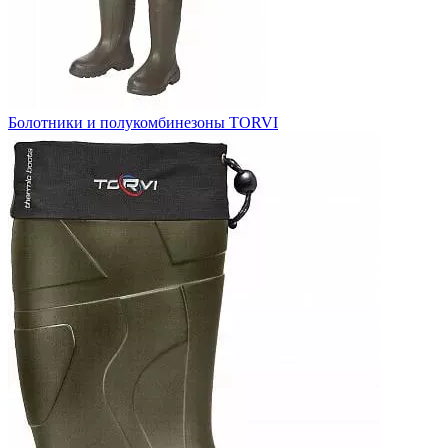
Болотники и полукомбинезоны TORVI