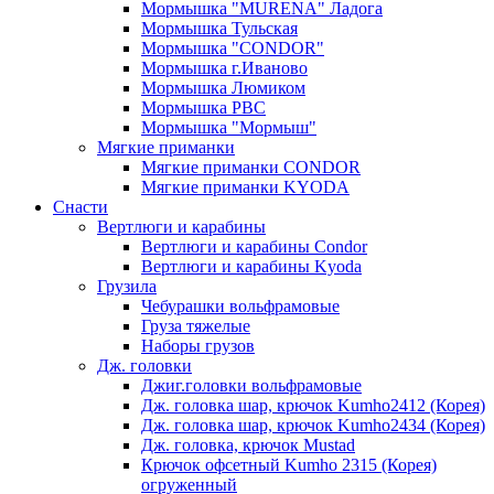
Мормышка "MURENA" Ладога
Мормышка Тульская
Мормышка "CONDOR"
Мормышка г.Иваново
Мормышка Люмиком
Мормышка РВС
Мормышка "Мормыш"
Мягкие приманки
Мягкие приманки CONDOR
Мягкие приманки KYODA
Снасти
Вертлюги и карабины
Вертлюги и карабины Condor
Вертлюги и карабины Kyoda
Грузила
Чебурашки вольфрамовые
Груза тяжелые
Наборы грузов
Дж. головки
Джиг.головки вольфрамовые
Дж. головка шар, крючок Kumho2412 (Корея)
Дж. головка шар, крючок Kumho2434 (Корея)
Дж. головка, крючок Mustad
Крючок офсетный Kumho 2315 (Корея)
огруженный