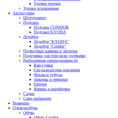
Удочки прочие
Удочка оснащенная
Аксессуары
Шуруповёрт
Подсаки
Подсаки CONDOR
Подсаки KYODA
Ледобур
Ледобур "KYODA"
Ледобур "Condor"
Подводные камеры и эхолоты
Подставки для торговли удочками
Рыболовные принадлежности
Кан-сумки
Сигнализаторы поклевки
Чехлы и тубусы
Зажимы и зевники
Прочее
Ящики и коробочки
Садки
Сани рыбацкие
Новинки
Одежда/обувь
Обувь
Обувь Condor