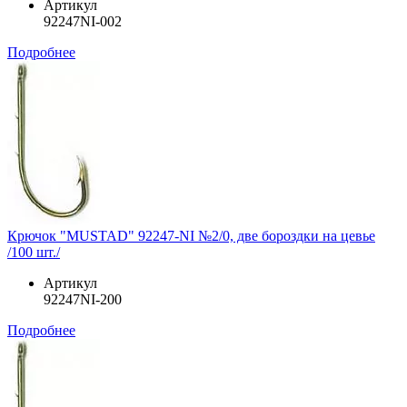
Артикул
92247NI-002
Подробнее
Крючок "MUSTAD" 92247-NI №2/0, две бороздки на цевье
/100 шт./
Артикул
92247NI-200
Подробнее