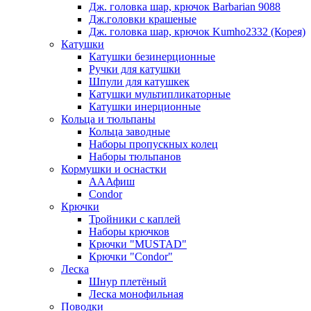
Дж. головка шар, крючок Barbarian 9088
Дж.головки крашеные
Дж. головка шар, крючок Kumho2332 (Корея)
Катушки
Катушки безинерционные
Ручки для катушки
Шпули для катушкек
Катушки мультипликаторные
Катушки инерционные
Кольца и тюльпаны
Кольца заводные
Наборы пропускных колец
Наборы тюльпанов
Кормушки и оснастки
АААфиш
Condor
Крючки
Тройники с каплей
Наборы крючков
Крючки "MUSTAD"
Крючки "Condor"
Леска
Шнур плетёный
Леска монофильная
Поводки