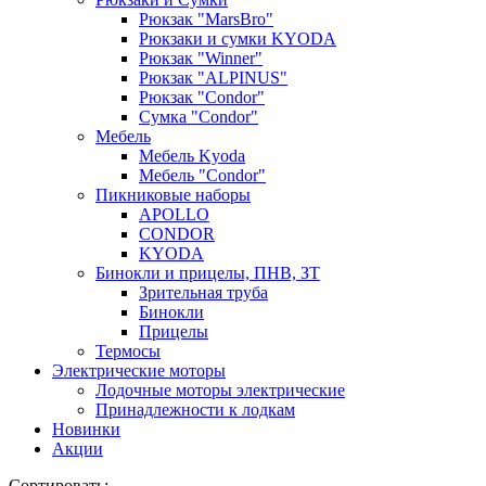
Рюкзак "MarsBro"
Рюкзаки и сумки KYODA
Рюкзак "Winner"
Рюкзак "ALPINUS"
Рюкзак "Condor"
Сумка "Condor"
Мебель
Мебель Kyoda
Мебель "Condor"
Пикниковые наборы
APOLLO
CONDOR
KYODA
Бинокли и прицелы, ПНВ, ЗТ
Зрительная труба
Бинокли
Прицелы
Термосы
Электрические моторы
Лодочные моторы электрические
Принадлежности к лодкам
Новинки
Акции
Сортировать: