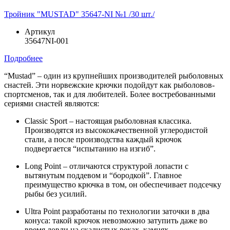
Тройник "MUSTAD" 35647-NI №1 /30 шт./
Артикул
35647NI-001
Подробнее
“Mustad” – один из крупнейших производителей рыболовных
снастей. Эти норвежские крючки подойдут как рыболовов-
спортсменов, так и для любителей. Более востребованными
сериями снастей являются:
Classic Sport – настоящая рыболовная классика.
Производятся из высококачественной углеродистой
стали, а после производства каждый крючок
подвергается “испытанию на изгиб”.
Long Point – отличаются структурой лопасти с
вытянутым поддевом и “бородкой”. Главное
преимущество крючка в том, он обеспечивает подсечку
рыбы без усилий.
Ultra Point разработаны по технологии заточки в два
конуса: такой крючок невозможно затупить даже во
время ловли на скалистых реках, камнях.