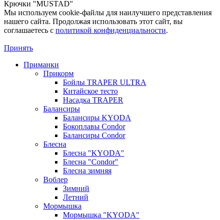
Крючки "MUSTAD"
Мы используем cookie-файлы для наилучшего представления
нашего сайта. Продолжая использовать этот сайт, вы
соглашаетесь c
политикой конфиденциальности
.
Принять
Приманки
Прикорм
Бойлы TRAPER ULTRA
Китайское тесто
Насадка TRAPER
Балансиры
Балансиры KYODA
Бокоплавы Condor
Балансиры Condor
Блесна
Блесна "KYODA"
Блесна "Condor"
Блесна зимняя
Воблер
Зимний
Летний
Мормышка
Мормышка "KYODA"