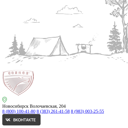
Новосибирск
Волочаевская, 204
8 (800) 100-41-80
8 (383) 261-41-58
8 (983) 003-25-55