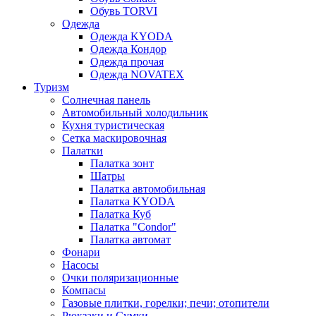
Обувь TORVI
Одежда
Одежда KYODA
Одежда Кондор
Одежда прочая
Одежда NOVATEX
Туризм
Солнечная панель
Автомобильный холодильник
Кухня туристическая
Сетка маскировочная
Палатки
Палатка зонт
Шатры
Палатка автомобильная
Палатка KYODA
Палатка Куб
Палатка "Condor"
Палатка автомат
Фонари
Насосы
Очки поляризационные
Компасы
Газовые плитки, горелки; печи; отопители
Рюкзаки и Сумки