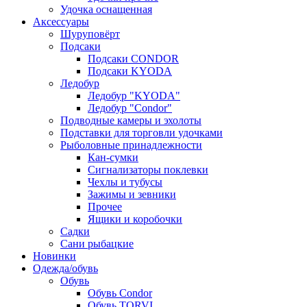
Удочка оснащенная
Аксессуары
Шуруповёрт
Подсаки
Подсаки CONDOR
Подсаки KYODA
Ледобур
Ледобур "KYODA"
Ледобур "Condor"
Подводные камеры и эхолоты
Подставки для торговли удочками
Рыболовные принадлежности
Кан-сумки
Сигнализаторы поклевки
Чехлы и тубусы
Зажимы и зевники
Прочее
Ящики и коробочки
Садки
Сани рыбацкие
Новинки
Одежда/обувь
Обувь
Обувь Condor
Обувь TORVI