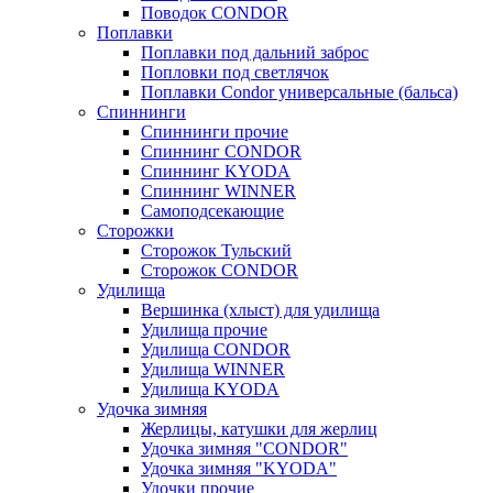
Поводок CONDOR
Поплавки
Поплавки под дальний заброс
Попловки под светлячок
Поплавки Condor универсальные (бальса)
Спиннинги
Спиннинги прочие
Спиннинг CONDOR
Спиннинг KYODA
Спиннинг WINNER
Самоподсекающие
Сторожки
Сторожок Тульский
Сторожок CONDOR
Удилища
Вершинка (хлыст) для удилища
Удилищa прочие
Удилища CONDOR
Удилища WINNER
Удилища KYODA
Удочка зимняя
Жерлицы, катушки для жерлиц
Удочка зимняя "CONDOR"
Удочка зимняя "KYODA"
Удочки прочие