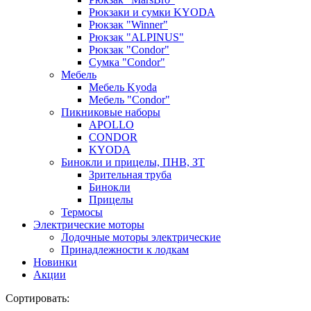
Рюкзаки и сумки KYODA
Рюкзак "Winner"
Рюкзак "ALPINUS"
Рюкзак "Condor"
Сумка "Condor"
Мебель
Мебель Kyoda
Мебель "Condor"
Пикниковые наборы
APOLLO
CONDOR
KYODA
Бинокли и прицелы, ПНВ, ЗТ
Зрительная труба
Бинокли
Прицелы
Термосы
Электрические моторы
Лодочные моторы электрические
Принадлежности к лодкам
Новинки
Акции
Сортировать: