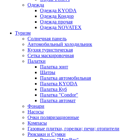
Одежда
Одежда KYODA
Одежда Кондор
Одежда прочая
Одежда NOVATEX
Туризм
Солнечная панель
Автомобильный холодильник
Кухня туристическая
Сетка маскировочная
Палатки
Палатка зонт
Шатры
Палатка автомобильная
Палатка KYODA
Палатка Куб
Палатка "Condor"
Палатка автомат
Фонари
Насосы
Очки поляризационные
Компасы
Газовые плитки, горелки; печи; отопители
Рюкзаки и Сумки
Рюкзак "MarsBro"