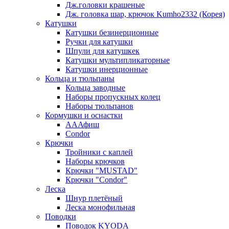
Дж.головки крашеные
Дж. головка шар, крючок Kumho2332 (Корея)
Катушки
Катушки безинерционные
Ручки для катушки
Шпули для катушкек
Катушки мультипликаторные
Катушки инерционные
Кольца и тюльпаны
Кольца заводные
Наборы пропускных колец
Наборы тюльпанов
Кормушки и оснастки
АААфиш
Condor
Крючки
Тройники с каплей
Наборы крючков
Крючки "MUSTAD"
Крючки "Condor"
Леска
Шнур плетёный
Леска монофильная
Поводки
Поводок KYODA