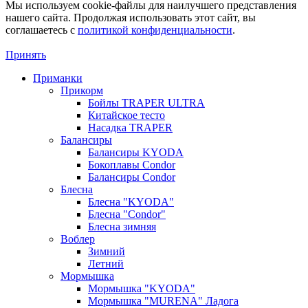
Мы используем cookie-файлы для наилучшего представления
нашего сайта. Продолжая использовать этот сайт, вы
соглашаетесь c
политикой конфиденциальности
.
Принять
Приманки
Прикорм
Бойлы TRAPER ULTRA
Китайское тесто
Насадка TRAPER
Балансиры
Балансиры KYODA
Бокоплавы Condor
Балансиры Condor
Блесна
Блесна "KYODA"
Блесна "Condor"
Блесна зимняя
Воблер
Зимний
Летний
Мормышка
Мормышка "KYODA"
Мормышка "MURENA" Ладога