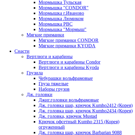
Мормышка Тульская
Мормышка "CONDOR"
Мормышка г.Иваново
Мормышка Люмиком
Мормышка РВС
Мормышка "Мормыш"
Мягкие приманки
Мягкие приманки CONDOR
Мягкие приманки KYODA
Снасти
Вертлюги и карабины
Вертлюги и карабины Condor
Вертлюги и карабины Kyoda
Грузила
Чебурашки вольфрамовые
Груза тяжелые
Наборы грузов
Дж. головки
Джиг.головки вольфрамовые
Дж. головка шар, крючок Kumho2412 (Корея)
Дж. головка шар, крючок Kumho2434 (Корея)
Дж. головка, крючок Mustad
Крючок офсетный Kumho 2315 (Корея)
огруженный
Дж. головка шар, крючок Barbarian 9088