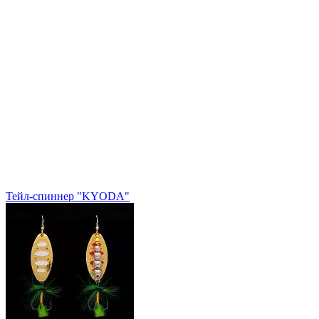
Тейл-спиннер "KYODA"