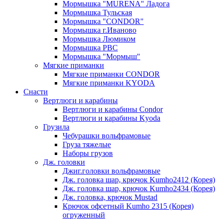
Мормышка "MURENA" Ладога
Мормышка Тульская
Мормышка "CONDOR"
Мормышка г.Иваново
Мормышка Люмиком
Мормышка РВС
Мормышка "Мормыш"
Мягкие приманки
Мягкие приманки CONDOR
Мягкие приманки KYODA
Снасти
Вертлюги и карабины
Вертлюги и карабины Condor
Вертлюги и карабины Kyoda
Грузила
Чебурашки вольфрамовые
Груза тяжелые
Наборы грузов
Дж. головки
Джиг.головки вольфрамовые
Дж. головка шар, крючок Kumho2412 (Корея)
Дж. головка шар, крючок Kumho2434 (Корея)
Дж. головка, крючок Mustad
Крючок офсетный Kumho 2315 (Корея)
огруженный