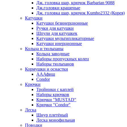
Дж. головка шар, крючок Barbarian 9088
Дж.головки крашеные
Дж. головка шар, крючок Kumho2332 (Корея)
Катушки
Катушки безинерционные
Ручки для катушки
Шпули для катушкек
Катушки мультипликаторные
Катушки инерционные
Кольца и тюльпаны
Кольца заводные
Наборы пропускных колец
Наборы тюльпанов
Кормушки и оснастки
АААфиш
Condor
Крючки
Тройники с каплей
Наборы крючков
Крючки "MUSTAD"
Крючки "Condor"
Леска
Шнур плетёный
Леска монофильная
Поводки