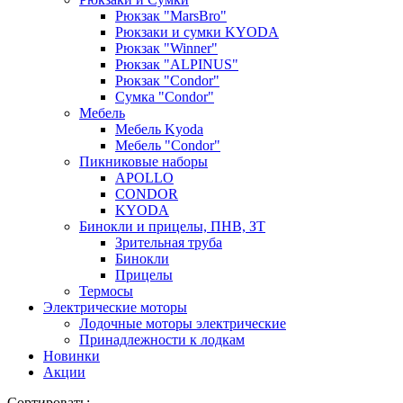
Рюкзак "MarsBro"
Рюкзаки и сумки KYODA
Рюкзак "Winner"
Рюкзак "ALPINUS"
Рюкзак "Condor"
Сумка "Condor"
Мебель
Мебель Kyoda
Мебель "Condor"
Пикниковые наборы
APOLLO
CONDOR
KYODA
Бинокли и прицелы, ПНВ, ЗТ
Зрительная труба
Бинокли
Прицелы
Термосы
Электрические моторы
Лодочные моторы электрические
Принадлежности к лодкам
Новинки
Акции
Сортировать: