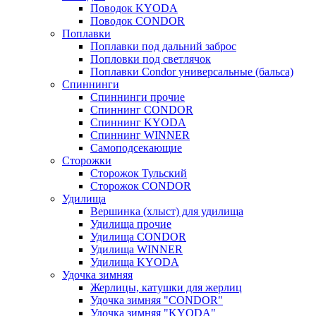
Поводок KYODA
Поводок CONDOR
Поплавки
Поплавки под дальний заброс
Попловки под светлячок
Поплавки Condor универсальные (бальса)
Спиннинги
Спиннинги прочие
Спиннинг CONDOR
Спиннинг KYODA
Спиннинг WINNER
Самоподсекающие
Сторожки
Сторожок Тульский
Сторожок CONDOR
Удилища
Вершинка (хлыст) для удилища
Удилищa прочие
Удилища CONDOR
Удилища WINNER
Удилища KYODA
Удочка зимняя
Жерлицы, катушки для жерлиц
Удочка зимняя "CONDOR"
Удочка зимняя "KYODA"