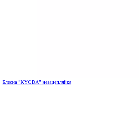
Блесна "KYODA" незацепляйка