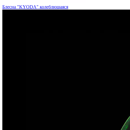
Блесна "KYODA" колеблющаяся