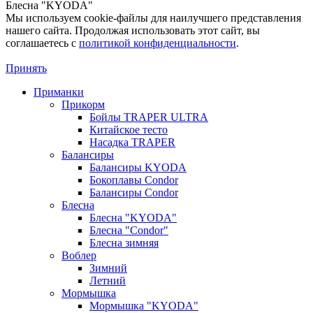
Блесна "KYODA"
Мы используем cookie-файлы для наилучшего представления
нашего сайта. Продолжая использовать этот сайт, вы
соглашаетесь c
политикой конфиденциальности
.
Принять
Приманки
Прикорм
Бойлы TRAPER ULTRA
Китайское тесто
Насадка TRAPER
Балансиры
Балансиры KYODA
Бокоплавы Condor
Балансиры Condor
Блесна
Блесна "KYODA"
Блесна "Condor"
Блесна зимняя
Воблер
Зимний
Летний
Мормышка
Мормышка "KYODA"