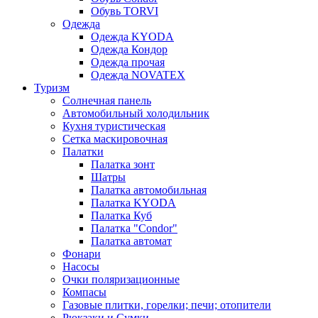
Обувь TORVI
Одежда
Одежда KYODA
Одежда Кондор
Одежда прочая
Одежда NOVATEX
Туризм
Солнечная панель
Автомобильный холодильник
Кухня туристическая
Сетка маскировочная
Палатки
Палатка зонт
Шатры
Палатка автомобильная
Палатка KYODA
Палатка Куб
Палатка "Condor"
Палатка автомат
Фонари
Насосы
Очки поляризационные
Компасы
Газовые плитки, горелки; печи; отопители
Рюкзаки и Сумки