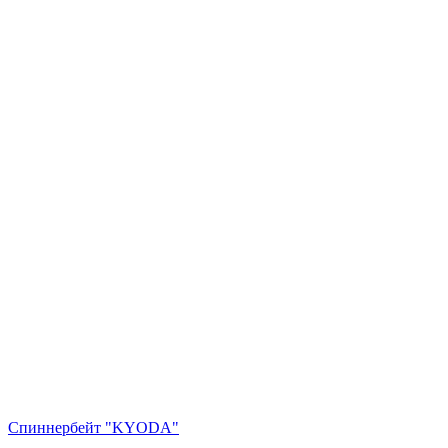
Спиннербейт "KYODA"