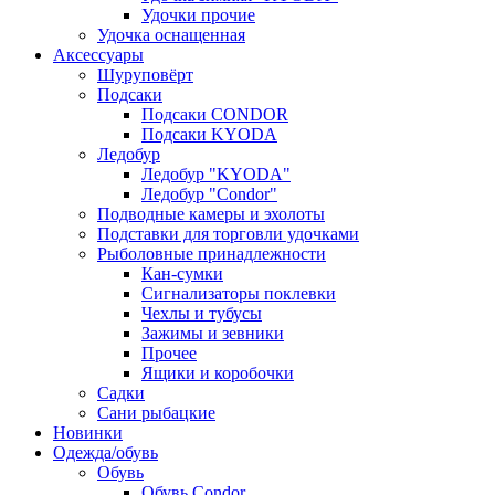
Удочки прочие
Удочка оснащенная
Аксессуары
Шуруповёрт
Подсаки
Подсаки CONDOR
Подсаки KYODA
Ледобур
Ледобур "KYODA"
Ледобур "Condor"
Подводные камеры и эхолоты
Подставки для торговли удочками
Рыболовные принадлежности
Кан-сумки
Сигнализаторы поклевки
Чехлы и тубусы
Зажимы и зевники
Прочее
Ящики и коробочки
Садки
Сани рыбацкие
Новинки
Одежда/обувь
Обувь
Обувь Condor