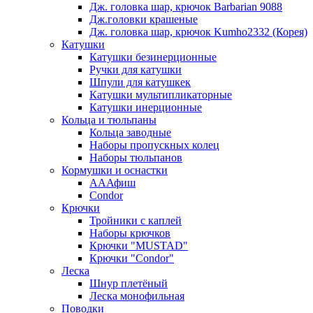
Дж. головка шар, крючок Barbarian 9088
Дж.головки крашеные
Дж. головка шар, крючок Kumho2332 (Корея)
Катушки
Катушки безинерционные
Ручки для катушки
Шпули для катушкек
Катушки мультипликаторные
Катушки инерционные
Кольца и тюльпаны
Кольца заводные
Наборы пропускных колец
Наборы тюльпанов
Кормушки и оснастки
АААфиш
Condor
Крючки
Тройники с каплей
Наборы крючков
Крючки "MUSTAD"
Крючки "Condor"
Леска
Шнур плетёный
Леска монофильная
Поводки