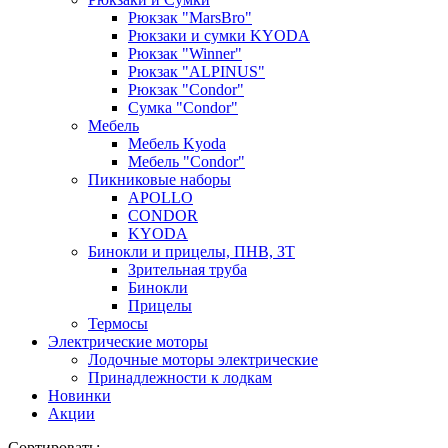
Рюкзак "MarsBro"
Рюкзаки и сумки KYODA
Рюкзак "Winner"
Рюкзак "ALPINUS"
Рюкзак "Condor"
Сумка "Condor"
Мебель
Мебель Kyoda
Мебель "Condor"
Пикниковые наборы
APOLLO
CONDOR
KYODA
Бинокли и прицелы, ПНВ, ЗТ
Зрительная труба
Бинокли
Прицелы
Термосы
Электрические моторы
Лодочные моторы электрические
Принадлежности к лодкам
Новинки
Акции
Сортировать: