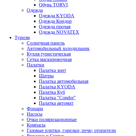
Обувь TORVI
Одежда
Одежда KYODA
Одежда Кондор
Одежда прочая
Одежда NOVATEX
Туризм
Солнечная панель
Автомобильный холодильник
Кухня туристическая
Сетка маскировочная
Палатки
Палатка зонт
Шатры
Палатка автомобильная
Палатка KYODA
Палатка Куб
Палатка "Condor"
Палатка автомат
Фонари
Насосы
Очки поляризационные
Компасы
Газовые плитки, горелки; печи; отопители
Рюкзаки и Сумки