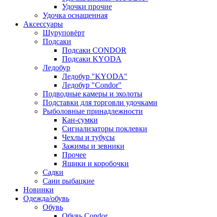
Удочки прочие
Удочка оснащенная
Аксессуары
Шуруповёрт
Подсаки
Подсаки CONDOR
Подсаки KYODA
Ледобур
Ледобур "KYODA"
Ледобур "Condor"
Подводные камеры и эхолоты
Подставки для торговли удочками
Рыболовные принадлежности
Кан-сумки
Сигнализаторы поклевки
Чехлы и тубусы
Зажимы и зевники
Прочее
Ящики и коробочки
Садки
Сани рыбацкие
Новинки
Одежда/обувь
Обувь
Обувь Condor