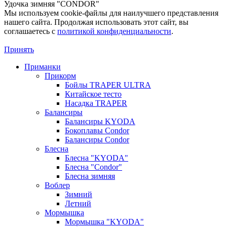
Удочка зимняя "CONDOR"
Мы используем cookie-файлы для наилучшего представления
нашего сайта. Продолжая использовать этот сайт, вы
соглашаетесь c
политикой конфиденциальности
.
Принять
Приманки
Прикорм
Бойлы TRAPER ULTRA
Китайское тесто
Насадка TRAPER
Балансиры
Балансиры KYODA
Бокоплавы Condor
Балансиры Condor
Блесна
Блесна "KYODA"
Блесна "Condor"
Блесна зимняя
Воблер
Зимний
Летний
Мормышка
Мормышка "KYODA"