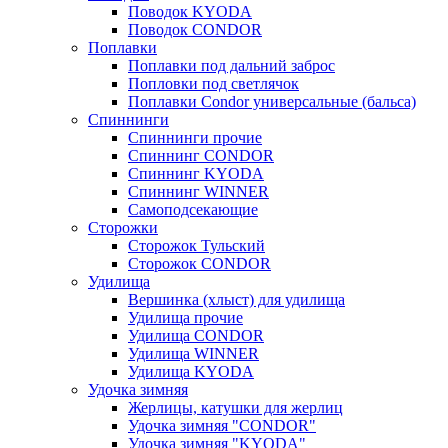
Поводок KYODA
Поводок CONDOR
Поплавки
Поплавки под дальний заброс
Попловки под светлячок
Поплавки Condor универсальные (бальса)
Спиннинги
Спиннинги прочие
Спиннинг CONDOR
Спиннинг KYODA
Спиннинг WINNER
Самоподсекающие
Сторожки
Сторожок Тульский
Сторожок CONDOR
Удилища
Вершинка (хлыст) для удилища
Удилищa прочие
Удилища CONDOR
Удилища WINNER
Удилища KYODA
Удочка зимняя
Жерлицы, катушки для жерлиц
Удочка зимняя "CONDOR"
Удочка зимняя "KYODA"