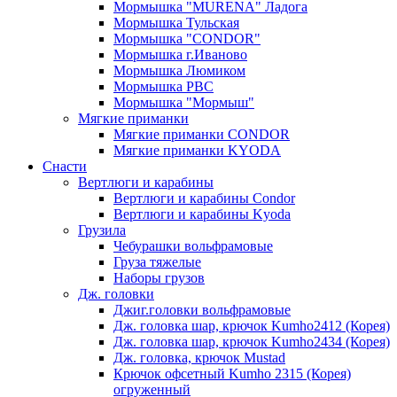
Мормышка "MURENA" Ладога
Мормышка Тульская
Мормышка "CONDOR"
Мормышка г.Иваново
Мормышка Люмиком
Мормышка РВС
Мормышка "Мормыш"
Мягкие приманки
Мягкие приманки CONDOR
Мягкие приманки KYODA
Снасти
Вертлюги и карабины
Вертлюги и карабины Condor
Вертлюги и карабины Kyoda
Грузила
Чебурашки вольфрамовые
Груза тяжелые
Наборы грузов
Дж. головки
Джиг.головки вольфрамовые
Дж. головка шар, крючок Kumho2412 (Корея)
Дж. головка шар, крючок Kumho2434 (Корея)
Дж. головка, крючок Mustad
Крючок офсетный Kumho 2315 (Корея)
огруженный