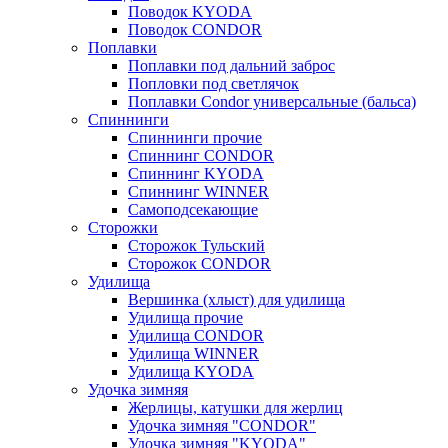
Поводок KYODA
Поводок CONDOR
Поплавки
Поплавки под дальний заброс
Попловки под светлячок
Поплавки Condor универсальные (бальса)
Спиннинги
Спиннинги прочие
Спиннинг CONDOR
Спиннинг KYODA
Спиннинг WINNER
Самоподсекающие
Сторожки
Сторожок Тульский
Сторожок CONDOR
Удилища
Вершинка (хлыст) для удилища
Удилищa прочие
Удилища CONDOR
Удилища WINNER
Удилища KYODA
Удочка зимняя
Жерлицы, катушки для жерлиц
Удочка зимняя "CONDOR"
Удочка зимняя "KYODA"