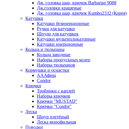
Дж. головка шар, крючок Barbarian 9088
Дж.головки крашеные
Дж. головка шар, крючок Kumho2332 (Корея)
Катушки
Катушки безинерционные
Ручки для катушки
Шпули для катушкек
Катушки мультипликаторные
Катушки инерционные
Кольца и тюльпаны
Кольца заводные
Наборы пропускных колец
Наборы тюльпанов
Кормушки и оснастки
АААфиш
Condor
Крючки
Тройники с каплей
Наборы крючков
Крючки "MUSTAD"
Крючки "Condor"
Леска
Шнур плетёный
Леска монофильная
Поводки