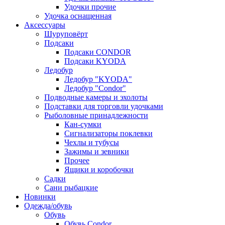
Удочки прочие
Удочка оснащенная
Аксессуары
Шуруповёрт
Подсаки
Подсаки CONDOR
Подсаки KYODA
Ледобур
Ледобур "KYODA"
Ледобур "Condor"
Подводные камеры и эхолоты
Подставки для торговли удочками
Рыболовные принадлежности
Кан-сумки
Сигнализаторы поклевки
Чехлы и тубусы
Зажимы и зевники
Прочее
Ящики и коробочки
Садки
Сани рыбацкие
Новинки
Одежда/обувь
Обувь
Обувь Condor