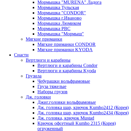
Мормышка "MURENA" Ладога
Мормышка Тульская
Мормышка "CONDOR"
Мормышка г.Иваново
Мормышка Люмиком
Мормышка РВС
Мормышка "Мормыш"
Мягкие приманки
Мягкие приманки CONDOR
Мягкие приманки KYODA
Снасти
Вертлюги и карабины
Вертлюги и карабины Condor
Вертлюги и карабины Kyoda
Грузила
Чебурашки вольфрамовые
Груза тяжелые
Наборы грузов
Дж. головки
Джиг.головки вольфрамовые
Дж. головка шар, крючок Kumho2412 (Корея)
Дж. головка шар, крючок Kumho2434 (Корея)
Дж. головка, крючок Mustad
Крючок офсетный Kumho 2315 (Корея)
огруженный