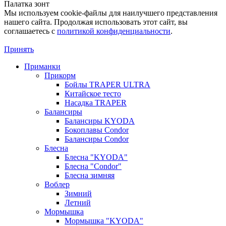
Палатка зонт
Мы используем cookie-файлы для наилучшего представления
нашего сайта. Продолжая использовать этот сайт, вы
соглашаетесь c
политикой конфиденциальности
.
Принять
Приманки
Прикорм
Бойлы TRAPER ULTRA
Китайское тесто
Насадка TRAPER
Балансиры
Балансиры KYODA
Бокоплавы Condor
Балансиры Condor
Блесна
Блесна "KYODA"
Блесна "Condor"
Блесна зимняя
Воблер
Зимний
Летний
Мормышка
Мормышка "KYODA"