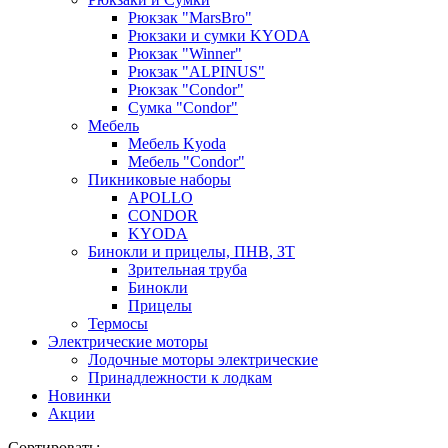
Рюкзак "MarsBro"
Рюкзаки и сумки KYODA
Рюкзак "Winner"
Рюкзак "ALPINUS"
Рюкзак "Condor"
Сумка "Condor"
Мебель
Мебель Kyoda
Мебель "Condor"
Пикниковые наборы
APOLLO
CONDOR
KYODA
Бинокли и прицелы, ПНВ, ЗТ
Зрительная труба
Бинокли
Прицелы
Термосы
Электрические моторы
Лодочные моторы электрические
Принадлежности к лодкам
Новинки
Акции
Сортировать: