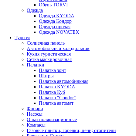
Обувь TORVI
Одежда
Одежда KYODA
Одежда Кондор
Одежда прочая
Одежда NOVATEX
Туризм
Солнечная панель
Автомобильный холодильник
Кухня туристическая
Сетка маскировочная
Палатки
Палатка зонт
Шатры
Палатка автомобильная
Палатка KYODA
Палатка Куб
Палатка "Condor"
Палатка автомат
Фонари
Насосы
Очки поляризационные
Компасы
Газовые плитки, горелки; печи; отопители
Рюкзаки и Сумки