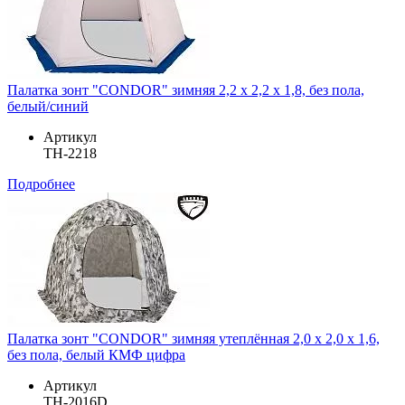
Палатка зонт "CONDOR" зимняя 2,2 х 2,2 х 1,8, без пола,
белый/синий
Артикул
TH-2218
Подробнее
Палатка зонт "CONDOR" зимняя утеплённая 2,0 х 2,0 х 1,6,
без пола, белый КМФ цифра
Артикул
TH-2016D