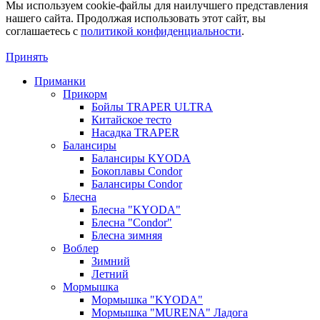
Мы используем cookie-файлы для наилучшего представления
нашего сайта. Продолжая использовать этот сайт, вы
соглашаетесь c
политикой конфиденциальности
.
Принять
Приманки
Прикорм
Бойлы TRAPER ULTRA
Китайское тесто
Насадка TRAPER
Балансиры
Балансиры KYODA
Бокоплавы Condor
Балансиры Condor
Блесна
Блесна "KYODA"
Блесна "Condor"
Блесна зимняя
Воблер
Зимний
Летний
Мормышка
Мормышка "KYODA"
Мормышка "MURENA" Ладога