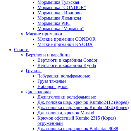
Мормышка Тульская
Мормышка "CONDOR"
Мормышка г.Иваново
Мормышка Люмиком
Мормышка РВС
Мормышка "Мормыш"
Мягкие приманки
Мягкие приманки CONDOR
Мягкие приманки KYODA
Снасти
Вертлюги и карабины
Вертлюги и карабины Condor
Вертлюги и карабины Kyoda
Грузила
Чебурашки вольфрамовые
Груза тяжелые
Наборы грузов
Дж. головки
Джиг.головки вольфрамовые
Дж. головка шар, крючок Kumho2412 (Корея)
Дж. головка шар, крючок Kumho2434 (Корея)
Дж. головка, крючок Mustad
Крючок офсетный Kumho 2315 (Корея)
огруженный
Дж. головка шар, крючок Barbarian 9088