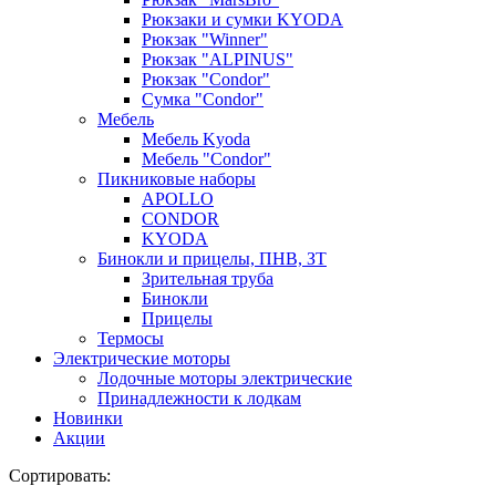
Рюкзаки и сумки KYODA
Рюкзак "Winner"
Рюкзак "ALPINUS"
Рюкзак "Condor"
Сумка "Condor"
Мебель
Мебель Kyoda
Мебель "Condor"
Пикниковые наборы
APOLLO
CONDOR
KYODA
Бинокли и прицелы, ПНВ, ЗТ
Зрительная труба
Бинокли
Прицелы
Термосы
Электрические моторы
Лодочные моторы электрические
Принадлежности к лодкам
Новинки
Акции
Сортировать: