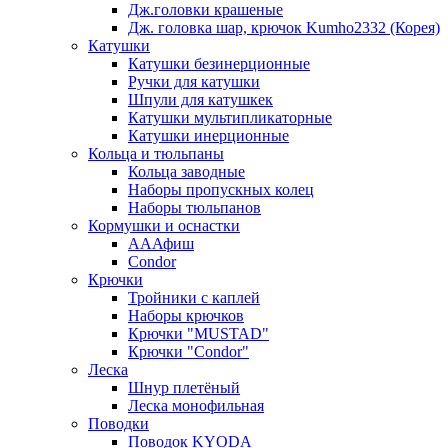
Дж.головки крашеные
Дж. головка шар, крючок Kumho2332 (Корея)
Катушки
Катушки безинерционные
Ручки для катушки
Шпули для катушкек
Катушки мультипликаторные
Катушки инерционные
Кольца и тюльпаны
Кольца заводные
Наборы пропускных колец
Наборы тюльпанов
Кормушки и оснастки
АААфиш
Condor
Крючки
Тройники с каплей
Наборы крючков
Крючки "MUSTAD"
Крючки "Condor"
Леска
Шнур плетёный
Леска монофильная
Поводки
Поводок KYODA