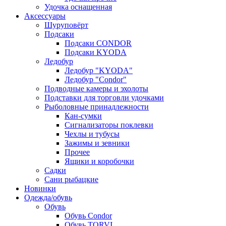
Удочка оснащенная
Аксессуары
Шуруповёрт
Подсаки
Подсаки CONDOR
Подсаки KYODA
Ледобур
Ледобур "KYODA"
Ледобур "Condor"
Подводные камеры и эхолоты
Подставки для торговли удочками
Рыболовные принадлежности
Кан-сумки
Сигнализаторы поклевки
Чехлы и тубусы
Зажимы и зевники
Прочее
Ящики и коробочки
Садки
Сани рыбацкие
Новинки
Одежда/обувь
Обувь
Обувь Condor
Обувь TORVI