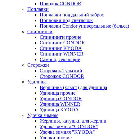
Поводок CONDOR
Поплавки
Поплавки под дальний заброс
Попловки под светлячок
Поплавки Condor универсальные (бальса)
Спиннинги
Спиннинги прочие
Спиннинг CONDOR
Спиннинг KYODA
Спиннинг WINNER
Самоподсекающие
Сторожки
Сторожок Тульский
Сторожок CONDOR
Удилища
Вершинка (хлыст) для удилища
Удилищa прочие
Удилища CONDOR
Удилища WINNER
Удилища KYODA
Удочка зимняя
Жерлицы, катушки для жерлиц
Удочка зимняя "CONDOR"
Удочка зимняя "KYODA"
Удочки прочие