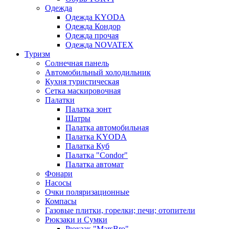
Одежда
Одежда KYODA
Одежда Кондор
Одежда прочая
Одежда NOVATEX
Туризм
Солнечная панель
Автомобильный холодильник
Кухня туристическая
Сетка маскировочная
Палатки
Палатка зонт
Шатры
Палатка автомобильная
Палатка KYODA
Палатка Куб
Палатка "Condor"
Палатка автомат
Фонари
Насосы
Очки поляризационные
Компасы
Газовые плитки, горелки; печи; отопители
Рюкзаки и Сумки
Рюкзак "MarsBro"