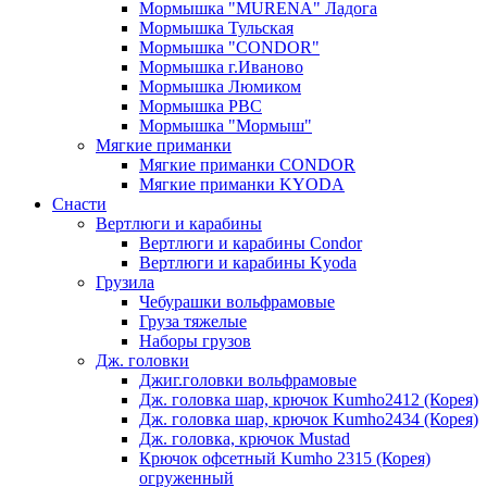
Мормышка "MURENA" Ладога
Мормышка Тульская
Мормышка "CONDOR"
Мормышка г.Иваново
Мормышка Люмиком
Мормышка РВС
Мормышка "Мормыш"
Мягкие приманки
Мягкие приманки CONDOR
Мягкие приманки KYODA
Снасти
Вертлюги и карабины
Вертлюги и карабины Condor
Вертлюги и карабины Kyoda
Грузила
Чебурашки вольфрамовые
Груза тяжелые
Наборы грузов
Дж. головки
Джиг.головки вольфрамовые
Дж. головка шар, крючок Kumho2412 (Корея)
Дж. головка шар, крючок Kumho2434 (Корея)
Дж. головка, крючок Mustad
Крючок офсетный Kumho 2315 (Корея)
огруженный