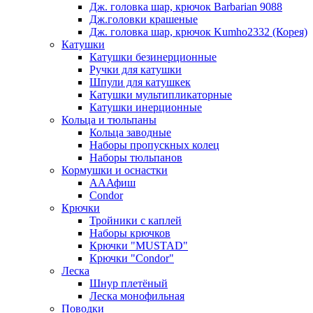
Дж. головка шар, крючок Barbarian 9088
Дж.головки крашеные
Дж. головка шар, крючок Kumho2332 (Корея)
Катушки
Катушки безинерционные
Ручки для катушки
Шпули для катушкек
Катушки мультипликаторные
Катушки инерционные
Кольца и тюльпаны
Кольца заводные
Наборы пропускных колец
Наборы тюльпанов
Кормушки и оснастки
АААфиш
Condor
Крючки
Тройники с каплей
Наборы крючков
Крючки "MUSTAD"
Крючки "Condor"
Леска
Шнур плетёный
Леска монофильная
Поводки