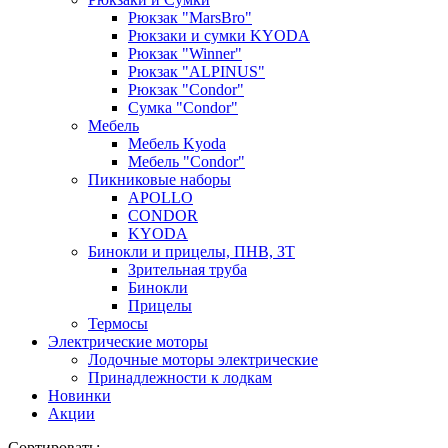
Рюкзак "MarsBro"
Рюкзаки и сумки KYODA
Рюкзак "Winner"
Рюкзак "ALPINUS"
Рюкзак "Condor"
Сумка "Condor"
Мебель
Мебель Kyoda
Мебель "Condor"
Пикниковые наборы
APOLLO
CONDOR
KYODA
Бинокли и прицелы, ПНВ, ЗТ
Зрительная труба
Бинокли
Прицелы
Термосы
Электрические моторы
Лодочные моторы электрические
Принадлежности к лодкам
Новинки
Акции
Сортировать: