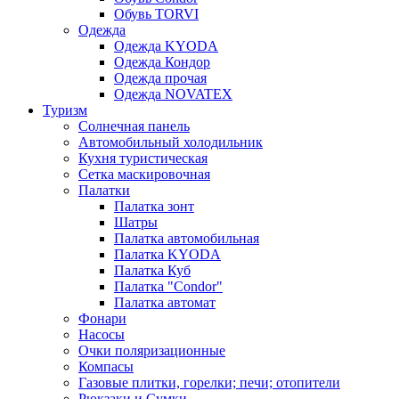
Обувь TORVI
Одежда
Одежда KYODA
Одежда Кондор
Одежда прочая
Одежда NOVATEX
Туризм
Солнечная панель
Автомобильный холодильник
Кухня туристическая
Сетка маскировочная
Палатки
Палатка зонт
Шатры
Палатка автомобильная
Палатка KYODA
Палатка Куб
Палатка "Condor"
Палатка автомат
Фонари
Насосы
Очки поляризационные
Компасы
Газовые плитки, горелки; печи; отопители
Рюкзаки и Сумки