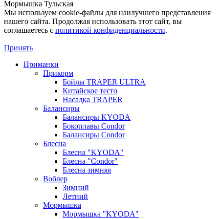
Мормышка Тульская
Мы используем cookie-файлы для наилучшего представления
нашего сайта. Продолжая использовать этот сайт, вы
соглашаетесь c
политикой конфиденциальности
.
Принять
Приманки
Прикорм
Бойлы TRAPER ULTRA
Китайское тесто
Насадка TRAPER
Балансиры
Балансиры KYODA
Бокоплавы Condor
Балансиры Condor
Блесна
Блесна "KYODA"
Блесна "Condor"
Блесна зимняя
Воблер
Зимний
Летний
Мормышка
Мормышка "KYODA"