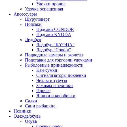
Удочки прочие
Удочка оснащенная
Аксессуары
Шуруповёрт
Подсаки
Подсаки CONDOR
Подсаки KYODA
Ледобур
Ледобур "KYODA"
Ледобур "Condor"
Подводные камеры и эхолоты
Подставки для торговли удочками
Рыболовные принадлежности
Кан-сумки
Сигнализаторы поклевки
Чехлы и тубусы
Зажимы и зевники
Прочее
Ящики и коробочки
Садки
Сани рыбацкие
Новинки
Одежда/обувь
Обувь
Обувь Condor