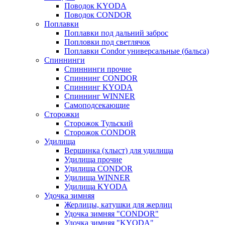
Поводок KYODA
Поводок CONDOR
Поплавки
Поплавки под дальний заброс
Попловки под светлячок
Поплавки Condor универсальные (бальса)
Спиннинги
Спиннинги прочие
Спиннинг CONDOR
Спиннинг KYODA
Спиннинг WINNER
Самоподсекающие
Сторожки
Сторожок Тульский
Сторожок CONDOR
Удилища
Вершинка (хлыст) для удилища
Удилищa прочие
Удилища CONDOR
Удилища WINNER
Удилища KYODA
Удочка зимняя
Жерлицы, катушки для жерлиц
Удочка зимняя "CONDOR"
Удочка зимняя "KYODA"