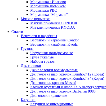
Мормышка г.Иваново
Мормышка Люмиком
Мормышка РВС
Мормышка "Мормыш"
Мягкие приманки
Мягкие приманки CONDOR
Мягкие приманки KYODA
Снасти
Вертлюги и карабины
Вертлюги и карабины Condor
Вертлюги и карабины Kyoda
Грузила
Чебурашки вольфрамовые
Груза тяжелые
Наборы грузов
Дж. головки
Джиг.головки вольфрамовые
Дж. головка шар, крючок Kumho2412 (Корея)
Дж. головка шар, крючок Kumho2434 (Корея)
Дж. головка, крючок Mustad
Крючок офсетный Kumho 2315 (Корея) огруж
Дж. головка шар, крючок Barbarian 9088
Дж.головки крашеные
Катушки
Катушки безинерционные