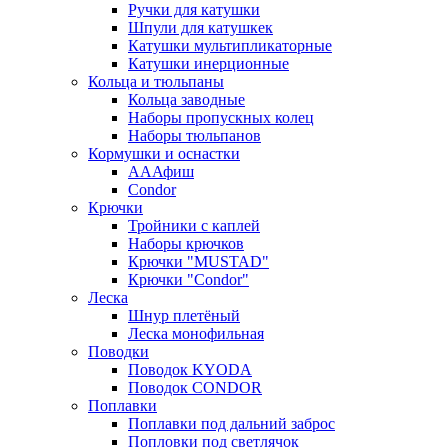
Ручки для катушки
Шпули для катушкек
Катушки мультипликаторные
Катушки инерционные
Кольца и тюльпаны
Кольца заводные
Наборы пропускных колец
Наборы тюльпанов
Кормушки и оснастки
АААфиш
Condor
Крючки
Тройники с каплей
Наборы крючков
Крючки "MUSTAD"
Крючки "Condor"
Леска
Шнур плетёный
Леска монофильная
Поводки
Поводок KYODA
Поводок CONDOR
Поплавки
Поплавки под дальний заброс
Попловки под светлячок