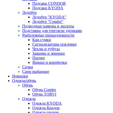
Подсаки CONDOR
Подсаки KYODA
Ледобур
Ледобур "KYODA"
Ледобур "Condor"
Подводные камеры и эхолоты
Подставки для торговли удочками
Рыболовные принадлежности
Кан-сумки
Сигнализаторы поклевки
Чехлы и тубусы
Зажимы и зевники
Прочее
Ящики и коробочки
Садки
Сани рыбацкие
Новинки
Одежда/обувь
Обувь
Обувь Condor
Обувь TORVI
Одежда
Одежда KYODA
Одежда Кондор
Одежда прочая