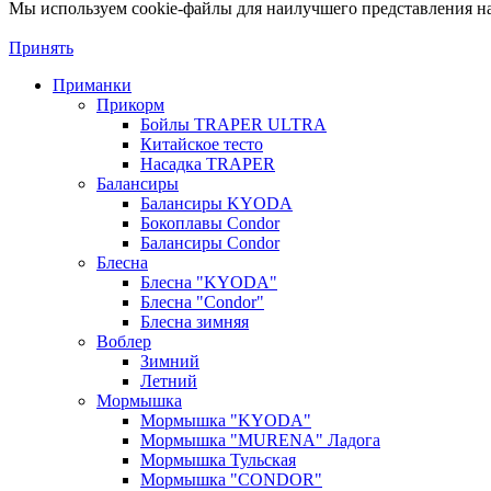
Мы используем cookie-файлы для наилучшего представления наш
Принять
Приманки
Прикорм
Бойлы TRAPER ULTRA
Китайское тесто
Насадка TRAPER
Балансиры
Балансиры KYODA
Бокоплавы Condor
Балансиры Condor
Блесна
Блесна "KYODA"
Блесна "Condor"
Блесна зимняя
Воблер
Зимний
Летний
Мормышка
Мормышка "KYODA"
Мормышка "MURENA" Ладога
Мормышка Тульская
Мормышка "CONDOR"