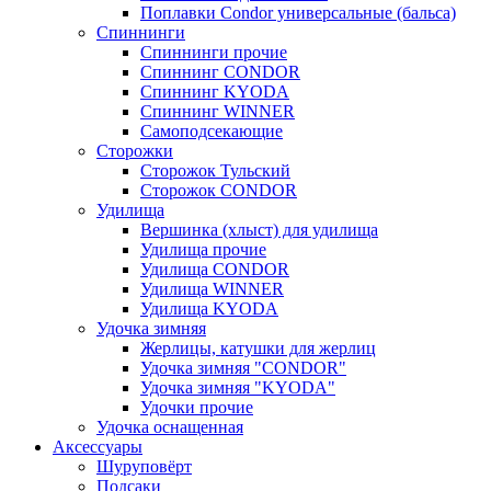
Поплавки Condor универсальные (бальса)
Спиннинги
Спиннинги прочие
Спиннинг CONDOR
Спиннинг KYODA
Спиннинг WINNER
Самоподсекающие
Сторожки
Сторожок Тульский
Сторожок CONDOR
Удилища
Вершинка (хлыст) для удилища
Удилищa прочие
Удилища CONDOR
Удилища WINNER
Удилища KYODA
Удочка зимняя
Жерлицы, катушки для жерлиц
Удочка зимняя "CONDOR"
Удочка зимняя "KYODA"
Удочки прочие
Удочка оснащенная
Аксессуары
Шуруповёрт
Подсаки