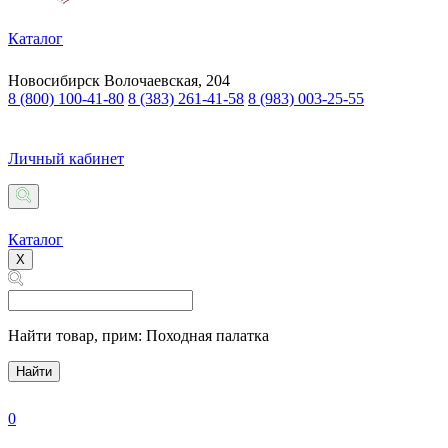
Каталог
Новосибирск
Волочаевская, 204
8 (800) 100-41-80
8 (383) 261-41-58
8 (983) 003-25-55
Личный кабинет
Каталог
X
Найти товар,
прим: Походная палатка
Найти
0