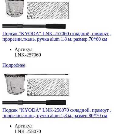
Подсак "KYODA" LNK-257060 складной, прямоуг.,
прорезин.ткань, ручка alum 1,8 м, размер 70*60 см
Артикул
LNK-257060
Подробнее
Подсак "KYODA" LNK-258070 складной, прямоуг.,
прорезин.ткань, ручка alum 1,8 м, размер 80*70 см
Артикул
LNK-258070