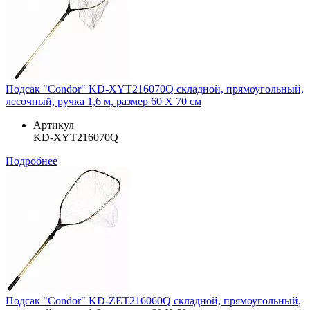
Подсак "Condor" KD-XYT216070Q складной, прямоугольный,
лесочный, ручка 1,6 м, размер 60 Х 70 см
Артикул
KD-XYT216070Q
Подробнее
Подсак "Condor" KD-ZET216060Q складной, прямоугольный,