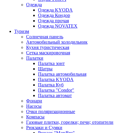
Одежда
Одежда KYODA
Одежда Кондор
Одежда прочая
Одежда NOVATEX
Туризм
Солнечная панель
Автомобильный холодильник
Кухня туристическая
Сетка маскировочная
Палатки
Палатка зонт
Шатры
Палатка автомобильная
Палатка KYODA
Палатка Куб
Палатка "Condor"
Палатка автомат
Фонари
Насосы
Очки поляризационные
Компасы
Газовые плитки, горелки; печи; отопители
Рюкзаки и Сумки
Рюкзак "MarsBro"