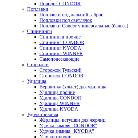
Поводок CONDOR
Поплавки
Поплавки под дальний заброс
Попловки под светлячок
Поплавки Condor универсальные (бальса)
Спиннинги
Спиннинги прочие
Спиннинг CONDOR
Спиннинг KYODA
Спиннинг WINNER
Самоподсекающие
Сторожки
Сторожок Тульский
Сторожок CONDOR
Удилища
Вершинка (хлыст) для удилища
Удилищa прочие
Удилища CONDOR
Удилища WINNER
Удилища KYODA
Удочка зимняя
Жерлицы, катушки для жерлиц
Удочка зимняя "CONDOR"
Удочка зимняя "KYODA"
Удочки прочие