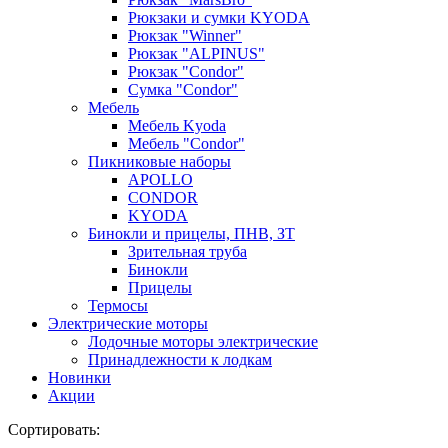
Рюкзаки и сумки KYODA
Рюкзак "Winner"
Рюкзак "ALPINUS"
Рюкзак "Condor"
Сумка "Condor"
Мебель
Мебель Kyoda
Мебель "Condor"
Пикниковые наборы
APOLLO
CONDOR
KYODA
Бинокли и прицелы, ПНВ, ЗТ
Зрительная труба
Бинокли
Прицелы
Термосы
Электрические моторы
Лодочные моторы электрические
Принадлежности к лодкам
Новинки
Акции
Сортировать: