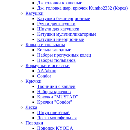
Дж.головки крашеные
Дж. головка шар, крючок Kumho2332 (Корея)
Катушки
Катушки безинерционные
Ручки для катушки
Шпули для катушкек
Катушки мультипликаторные
Катушки инерционные
Кольца и тюльпаны
Кольца заводные
Наборы пропускных колец
Наборы тюльпанов
Кормушки и оснастки
АААфиш
Condor
Крючки
Тройники с каплей
Наборы крючков
Крючки "MUSTAD"
Крючки "Condor"
Леска
Шнур плетёный
Леска монофильная
Поводки
Поводок KYODA