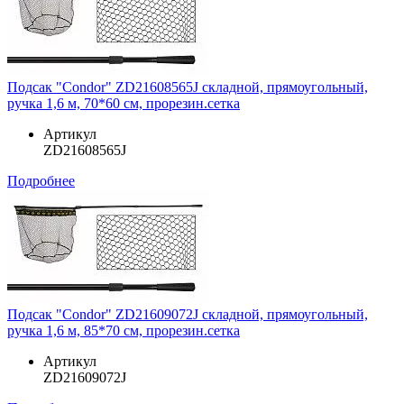
Подсак "Condor" ZD21608565J складной, прямоугольный,
ручка 1,6 м, 70*60 см, прорезин.сетка
Артикул
ZD21608565J
Подробнее
Подсак "Condor" ZD21609072J складной, прямоугольный,
ручка 1,6 м, 85*70 см, прорезин.сетка
Артикул
ZD21609072J