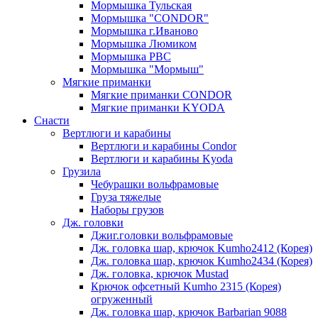
Мормышка Тульская
Мормышка "CONDOR"
Мормышка г.Иваново
Мормышка Люмиком
Мормышка РВС
Мормышка "Мормыш"
Мягкие приманки
Мягкие приманки CONDOR
Мягкие приманки KYODA
Снасти
Вертлюги и карабины
Вертлюги и карабины Condor
Вертлюги и карабины Kyoda
Грузила
Чебурашки вольфрамовые
Груза тяжелые
Наборы грузов
Дж. головки
Джиг.головки вольфрамовые
Дж. головка шар, крючок Kumho2412 (Корея)
Дж. головка шар, крючок Kumho2434 (Корея)
Дж. головка, крючок Mustad
Крючок офсетный Kumho 2315 (Корея)
огруженный
Дж. головка шар, крючок Barbarian 9088