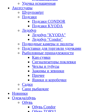
Удочка оснащенная
Аксессуары
Шуруповёрт
Подсаки
Подсаки CONDOR
Подсаки KYODA
Ледобур
Ледобур "KYODA"
Ледобур "Condor"
Подводные камеры и эхолоты
Подставки для торговли удочками
Рыболовные принадлежности
Кан-сумки
Сигнализаторы поклевки
Чехлы и тубусы
Зажимы и зевники
Прочее
Ящики и коробочки
Садки
Сани рыбацкие
Новинки
Одежда/обувь
Обувь
Обувь Condor
Обувь TORVI