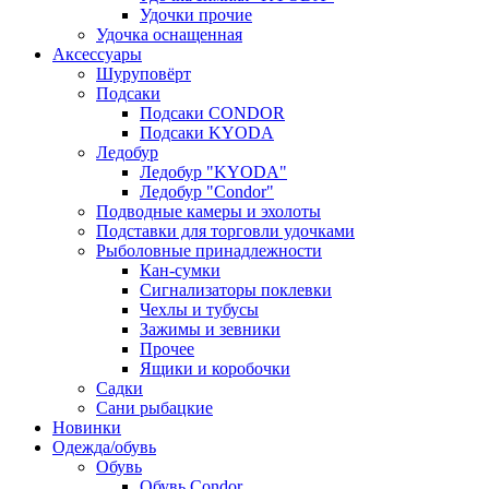
Удочки прочие
Удочка оснащенная
Аксессуары
Шуруповёрт
Подсаки
Подсаки CONDOR
Подсаки KYODA
Ледобур
Ледобур "KYODA"
Ледобур "Condor"
Подводные камеры и эхолоты
Подставки для торговли удочками
Рыболовные принадлежности
Кан-сумки
Сигнализаторы поклевки
Чехлы и тубусы
Зажимы и зевники
Прочее
Ящики и коробочки
Садки
Сани рыбацкие
Новинки
Одежда/обувь
Обувь
Обувь Condor