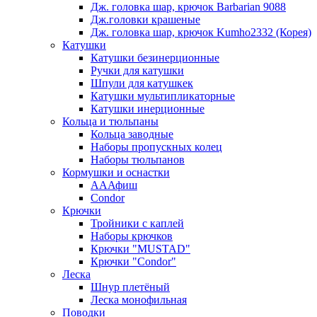
Дж. головка шар, крючок Barbarian 9088
Дж.головки крашеные
Дж. головка шар, крючок Kumho2332 (Корея)
Катушки
Катушки безинерционные
Ручки для катушки
Шпули для катушкек
Катушки мультипликаторные
Катушки инерционные
Кольца и тюльпаны
Кольца заводные
Наборы пропускных колец
Наборы тюльпанов
Кормушки и оснастки
АААфиш
Condor
Крючки
Тройники с каплей
Наборы крючков
Крючки "MUSTAD"
Крючки "Condor"
Леска
Шнур плетёный
Леска монофильная
Поводки