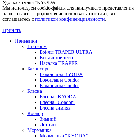
Удочка зимняя "KYODA"
Мы используем cookie-файлы для наилучшего представления
нашего сайта. Продолжая использовать этот сайт, вы
соглашаетесь c
политикой конфиденциальности
.
Принять
Приманки
Прикорм
Бойлы TRAPER ULTRA
Китайское тесто
Насадка TRAPER
Балансиры
Балансиры KYODA
Бокоплавы Condor
Балансиры Condor
Блесна
Блесна "KYODA"
Блесна "Condor"
Блесна зимняя
Воблер
Зимний
Летний
Мормышка
Мормышка "KYODA"