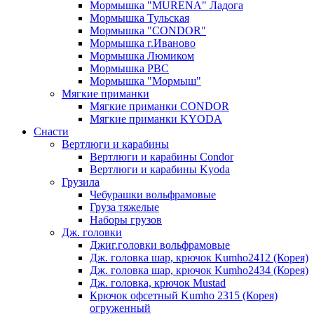
Мормышка "MURENA" Ладога
Мормышка Тульская
Мормышка "CONDOR"
Мормышка г.Иваново
Мормышка Люмиком
Мормышка РВС
Мормышка "Мормыш"
Мягкие приманки
Мягкие приманки CONDOR
Мягкие приманки KYODA
Снасти
Вертлюги и карабины
Вертлюги и карабины Condor
Вертлюги и карабины Kyoda
Грузила
Чебурашки вольфрамовые
Груза тяжелые
Наборы грузов
Дж. головки
Джиг.головки вольфрамовые
Дж. головка шар, крючок Kumho2412 (Корея)
Дж. головка шар, крючок Kumho2434 (Корея)
Дж. головка, крючок Mustad
Крючок офсетный Kumho 2315 (Корея)
огруженный