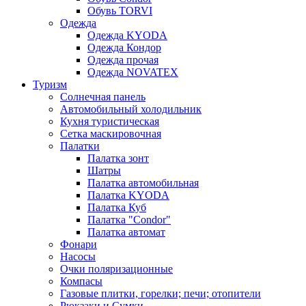
Обувь TORVI
Одежда
Одежда KYODA
Одежда Кондор
Одежда прочая
Одежда NOVATEX
Туризм
Солнечная панель
Автомобильный холодильник
Кухня туристическая
Сетка маскировочная
Палатки
Палатка зонт
Шатры
Палатка автомобильная
Палатка KYODA
Палатка Куб
Палатка "Condor"
Палатка автомат
Фонари
Насосы
Очки поляризационные
Компасы
Газовые плитки, горелки; печи; отопители
Рюкзаки и Сумки