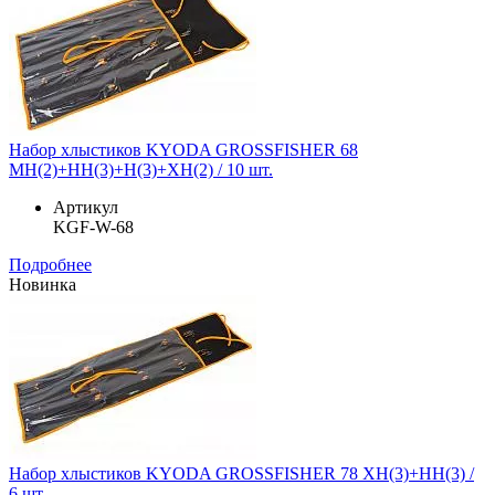
Набор хлыстиков KYODA GROSSFISHER 68
MH(2)+HH(3)+H(3)+XH(2) / 10 шт.
Артикул
KGF-W-68
Подробнее
Новинка
Набор хлыстиков KYODA GROSSFISHER 78 XH(3)+HH(3) /
6 шт.