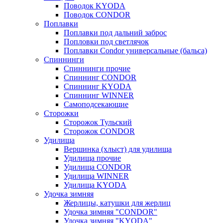
Поводок KYODA
Поводок CONDOR
Поплавки
Поплавки под дальний заброс
Попловки под светлячок
Поплавки Condor универсальные (бальса)
Спиннинги
Спиннинги прочие
Спиннинг CONDOR
Спиннинг KYODA
Спиннинг WINNER
Самоподсекающие
Сторожки
Сторожок Тульский
Сторожок CONDOR
Удилища
Вершинка (хлыст) для удилища
Удилищa прочие
Удилища CONDOR
Удилища WINNER
Удилища KYODA
Удочка зимняя
Жерлицы, катушки для жерлиц
Удочка зимняя "CONDOR"
Удочка зимняя "KYODA"