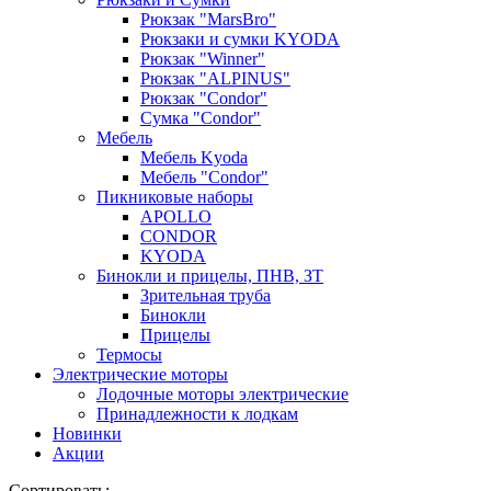
Рюкзак "MarsBro"
Рюкзаки и сумки KYODA
Рюкзак "Winner"
Рюкзак "ALPINUS"
Рюкзак "Condor"
Сумка "Condor"
Мебель
Мебель Kyoda
Мебель "Condor"
Пикниковые наборы
APOLLO
CONDOR
KYODA
Бинокли и прицелы, ПНВ, ЗТ
Зрительная труба
Бинокли
Прицелы
Термосы
Электрические моторы
Лодочные моторы электрические
Принадлежности к лодкам
Новинки
Акции
Сортировать: