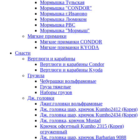
Мормышка Тульская
Мормышка "CONDOR"
Мормышка г.Иваново
Мормышка Люмиком
Мормышка РВС
Мормышка "Мормыш"
Мягкие приманки
Мягкие приманки CONDOR
Мягкие приманки KYODA
Снасти
Вертлюги и карабины
Вертлюги и карабины Condor
Вертлюги и карабины Kyoda
Грузила
Чебурашки вольфрамовые
Груза тяжелые
Наборы грузов
Дж. головки
Джиг.головки вольфрамовые
Дж. головка шар, крючок Kumho2412 (Корея)
Дж. головка шар, крючок Kumho2434 (Корея)
Дж. головка, крючок Mustad
Крючок офсетный Kumho 2315 (Корея)
огруженный
Дж. головка шар, крючок Barbarian 9088