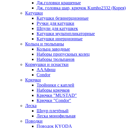
Дж.головки крашеные
Дж. головка шар, крючок Kumho2332 (Корея)
Катушки
Катушки безинерционные
Ручки для катушки
Шпули для катушкек
Катушки мультипликаторные
Катушки инерционные
Кольца и тюльпаны
Кольца заводные
Наборы пропускных колец
Наборы тюльпанов
Кормушки и оснастки
АААфиш
Condor
Крючки
Тройники с каплей
Наборы крючков
Крючки "MUSTAD"
Крючки "Condor"
Леска
Шнур плетёный
Леска монофильная
Поводки
Поводок KYODA