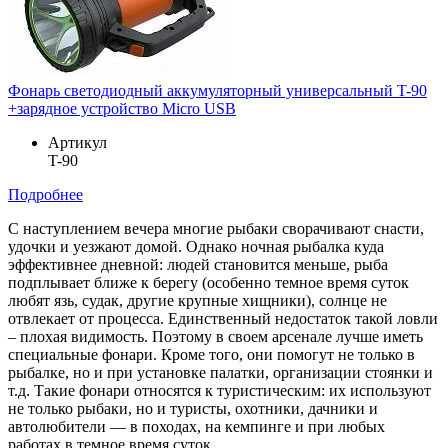
Фонарь светодиодный аккумуляторный универсальный T-90
+зарядное устройство Micro USB
Артикул
T-90
Подробнее
С наступлением вечера многие рыбаки сворачивают снасти,
удочки и уезжают домой. Однако ночная рыбалка куда
эффективнее дневной: людей становится меньше, рыба
подплывает ближе к берегу (особенно темное время суток
любят язь, судак, другие крупные хищники), солнце не
отвлекает от процесса. Единственный недостаток такой ловли
– плохая видимость. Поэтому в своем арсенале лучше иметь
специальные фонари. Кроме того, они помогут не только в
рыбалке, но и при установке палатки, организации стоянки и
т.д. Такие фонари относятся к туристическим: их используют
не только рыбаки, но и туристы, охотники, дачники и
автолюбители — в походах, на кемпинге и при любых
работах в темное время суток.