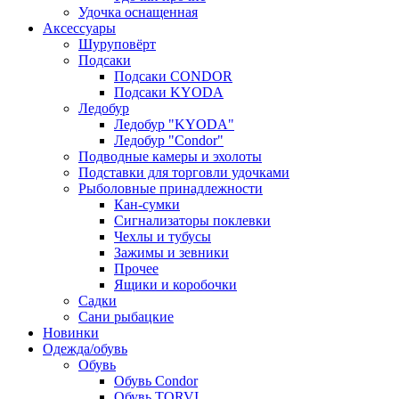
Удочка оснащенная
Аксессуары
Шуруповёрт
Подсаки
Подсаки CONDOR
Подсаки KYODA
Ледобур
Ледобур "KYODA"
Ледобур "Condor"
Подводные камеры и эхолоты
Подставки для торговли удочками
Рыболовные принадлежности
Кан-сумки
Сигнализаторы поклевки
Чехлы и тубусы
Зажимы и зевники
Прочее
Ящики и коробочки
Садки
Сани рыбацкие
Новинки
Одежда/обувь
Обувь
Обувь Condor
Обувь TORVI