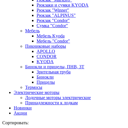
Рюкзаки и сумки KYODA
Рюкзак "Winner"
Рюкзак "ALPINUS"
Рюкзак "Condor"
Сумка "Condor"
Мебель
Мебель Kyoda
Мебель "Condor"
Пикниковые наборы
APOLLO
CONDOR
KYODA
Бинокли и прицелы, ПНВ, ЗТ
Зрительная труба
Бинокли
Прицелы
Термосы
Электрические моторы
Лодочные моторы электрические
Принадлежности к лодкам
Новинки
Акции
Сортировать: