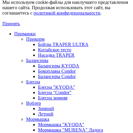
Мы используем cookie-файлы для наилучшего представления
нашего сайта. Продолжая использовать этот сайт, вы
соглашаетесь c
политикой конфиденциальности
.
Принять
Приманки
Прикорм
Бойлы TRAPER ULTRA
Китайское тесто
Насадка TRAPER
Балансиры
Балансиры KYODA
Бокоплавы Condor
Балансиры Condor
Блесна
Блесна "KYODA"
Блесна "Condor"
Блесна зимняя
Воблер
Зимний
Летний
Мормышка
Мормышка "KYODA"
Мормышка "MURENA" Ладога