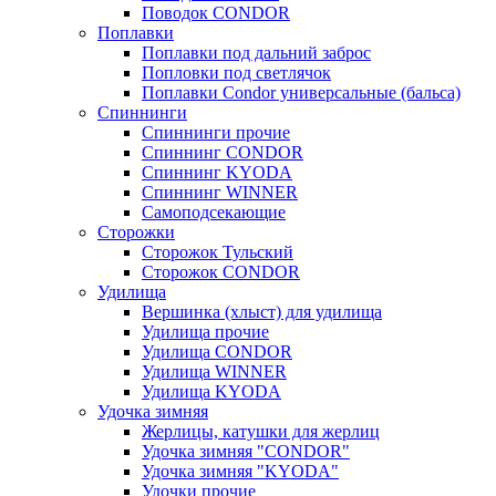
Поводок CONDOR
Поплавки
Поплавки под дальний заброс
Попловки под светлячок
Поплавки Condor универсальные (бальса)
Спиннинги
Спиннинги прочие
Спиннинг CONDOR
Спиннинг KYODA
Спиннинг WINNER
Самоподсекающие
Сторожки
Сторожок Тульский
Сторожок CONDOR
Удилища
Вершинка (хлыст) для удилища
Удилищa прочие
Удилища CONDOR
Удилища WINNER
Удилища KYODA
Удочка зимняя
Жерлицы, катушки для жерлиц
Удочка зимняя "CONDOR"
Удочка зимняя "KYODA"
Удочки прочие