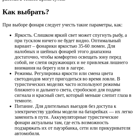
Как выбрать?
При выборе фонаря следует учесть такие параметры, как:
Яркость. Слишком яркий свет может спугнуть рыбу, а
при тусклом ничего не будет видно. Оптимальный
вариант – фонарики яркостью 35-60 люмен. Для
налобных и шейных фонарей этого диапазона
достаточно, чтобы комфортно освещать зону перед
собой, не слепя окружающих и не привлекая лишнего
внимания на берегу или в лагере.
Режимы. Регулировка яркости или смена цвета
светодиодов могут пригодиться во время ловли. В
туристических моделях часто используют режимы
ближнего и дальнего света, стробоскоп для подачи
сигнала и красный свет, который меньше слепит глаза в
темноте.
Питание. Для длительных выездов без доступа к
электричеству удобны модели на батарейках — их легко
заменить в пути. Аккумуляторные туристические
фонари актуальны там, где есть возможность
подзаряжать их от пауэрбанка, сети или прикуривателя
автомобиля.