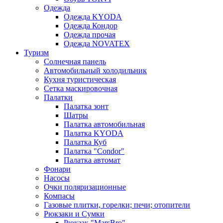
Одежда
Одежда KYODA
Одежда Кондор
Одежда прочая
Одежда NOVATEX
Туризм
Солнечная панель
Автомобильный холодильник
Кухня туристическая
Сетка маскировочная
Палатки
Палатка зонт
Шатры
Палатка автомобильная
Палатка KYODA
Палатка Куб
Палатка "Condor"
Палатка автомат
Фонари
Насосы
Очки поляризационные
Компасы
Газовые плитки, горелки; печи; отопители
Рюкзаки и Сумки
Рюкзак "MarsBro"