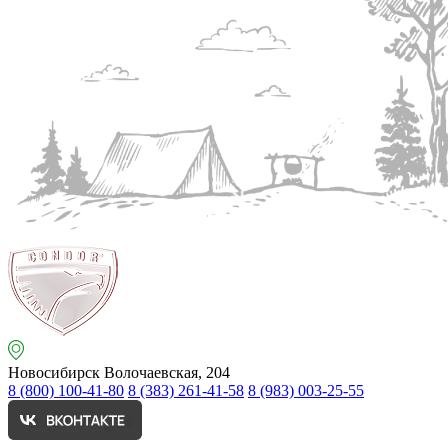
Новосибирск
Волочаевская, 204
8 (800) 100-41-80
8 (383) 261-41-58
8 (983) 003-25-55