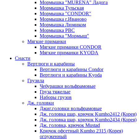
Мормышка "MURENA" Ладога
Мормышка Тульская
Мормышка "CONDOR"
Мормышка г.Иваново
Мормышка Люмиком
Мормышка РВС
Мормышка "Мормыш"
Мягкие приманки
Мягкие приманки CONDOR
Мягкие приманки KYODA
Снасти
Вертлюги и карабины
Вертлюги и карабины Condor
Вертлюги и карабины Kyoda
Грузила
Чебурашки вольфрамовые
Груза тяжелые
Наборы грузов
Дж. головки
Джиг.головки вольфрамовые
Дж. головка шар, крючок Kumho2412 (Корея)
Дж. головка шар, крючок Kumho2434 (Корея)
Дж. головка, крючок Mustad
Крючок офсетный Kumho 2315 (Корея)
огруженный