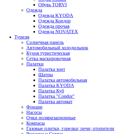
Обувь TORVI
Одежда
Одежда KYODA
Одежда Кондор
Одежда прочая
Одежда NOVATEX
Туризм
Солнечная панель
Автомобильный холодильник
Кухня туристическая
Сетка маскировочная
Палатки
Палатка зонт
Шатры
Палатка автомобильная
Палатка KYODA
Палатка Куб
Палатка "Condor"
Палатка автомат
Фонари
Насосы
Очки поляризационные
Компасы
Газовые плитки, горелки; печи; отопители
Рюкзаки и Сумки