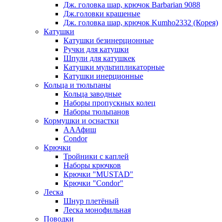
Дж. головка шар, крючок Barbarian 9088
Дж.головки крашеные
Дж. головка шар, крючок Kumho2332 (Корея)
Катушки
Катушки безинерционные
Ручки для катушки
Шпули для катушкек
Катушки мультипликаторные
Катушки инерционные
Кольца и тюльпаны
Кольца заводные
Наборы пропускных колец
Наборы тюльпанов
Кормушки и оснастки
АААфиш
Condor
Крючки
Тройники с каплей
Наборы крючков
Крючки "MUSTAD"
Крючки "Condor"
Леска
Шнур плетёный
Леска монофильная
Поводки