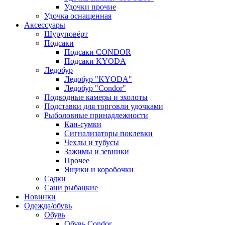
Удочки прочие
Удочка оснащенная
Аксессуары
Шуруповёрт
Подсаки
Подсаки CONDOR
Подсаки KYODA
Ледобур
Ледобур "KYODA"
Ледобур "Condor"
Подводные камеры и эхолоты
Подставки для торговли удочками
Рыболовные принадлежности
Кан-сумки
Сигнализаторы поклевки
Чехлы и тубусы
Зажимы и зевники
Прочее
Ящики и коробочки
Садки
Сани рыбацкие
Новинки
Одежда/обувь
Обувь
Обувь Condor