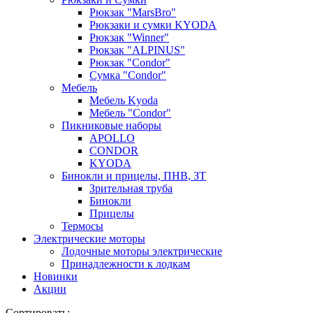
Рюкзак "MarsBro"
Рюкзаки и сумки KYODA
Рюкзак "Winner"
Рюкзак "ALPINUS"
Рюкзак "Condor"
Сумка "Condor"
Мебель
Мебель Kyoda
Мебель "Condor"
Пикниковые наборы
APOLLO
CONDOR
KYODA
Бинокли и прицелы, ПНВ, ЗТ
Зрительная труба
Бинокли
Прицелы
Термосы
Электрические моторы
Лодочные моторы электрические
Принадлежности к лодкам
Новинки
Акции
Сортировать: