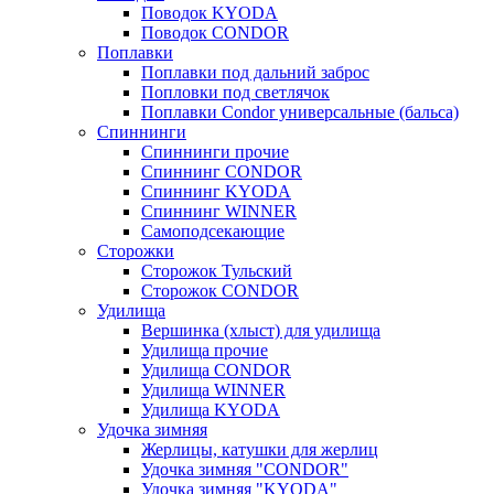
Поводок KYODA
Поводок CONDOR
Поплавки
Поплавки под дальний заброс
Попловки под светлячок
Поплавки Condor универсальные (бальса)
Спиннинги
Спиннинги прочие
Спиннинг CONDOR
Спиннинг KYODA
Спиннинг WINNER
Самоподсекающие
Сторожки
Сторожок Тульский
Сторожок CONDOR
Удилища
Вершинка (хлыст) для удилища
Удилищa прочие
Удилища CONDOR
Удилища WINNER
Удилища KYODA
Удочка зимняя
Жерлицы, катушки для жерлиц
Удочка зимняя "CONDOR"
Удочка зимняя "KYODA"