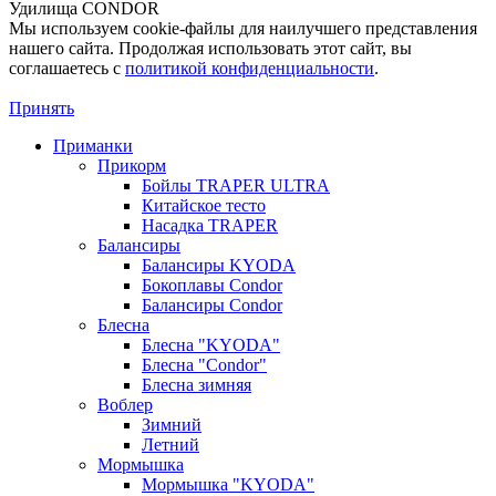
Удилища CONDOR
Мы используем cookie-файлы для наилучшего представления
нашего сайта. Продолжая использовать этот сайт, вы
соглашаетесь c
политикой конфиденциальности
.
Принять
Приманки
Прикорм
Бойлы TRAPER ULTRA
Китайское тесто
Насадка TRAPER
Балансиры
Балансиры KYODA
Бокоплавы Condor
Балансиры Condor
Блесна
Блесна "KYODA"
Блесна "Condor"
Блесна зимняя
Воблер
Зимний
Летний
Мормышка
Мормышка "KYODA"