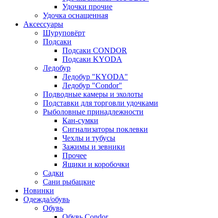
Удочки прочие
Удочка оснащенная
Аксессуары
Шуруповёрт
Подсаки
Подсаки CONDOR
Подсаки KYODA
Ледобур
Ледобур "KYODA"
Ледобур "Condor"
Подводные камеры и эхолоты
Подставки для торговли удочками
Рыболовные принадлежности
Кан-сумки
Сигнализаторы поклевки
Чехлы и тубусы
Зажимы и зевники
Прочее
Ящики и коробочки
Садки
Сани рыбацкие
Новинки
Одежда/обувь
Обувь
Обувь Condor