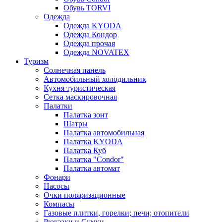
Обувь TORVI
Одежда
Одежда KYODA
Одежда Кондор
Одежда прочая
Одежда NOVATEX
Туризм
Солнечная панель
Автомобильный холодильник
Кухня туристическая
Сетка маскировочная
Палатки
Палатка зонт
Шатры
Палатка автомобильная
Палатка KYODA
Палатка Куб
Палатка "Condor"
Палатка автомат
Фонари
Насосы
Очки поляризационные
Компасы
Газовые плитки, горелки; печи; отопители
Рюкзаки и Сумки