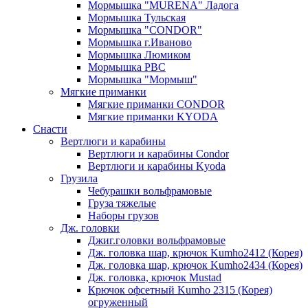
Мормышка "MURENA" Ладога
Мормышка Тульская
Мормышка "CONDOR"
Мормышка г.Иваново
Мормышка Люмиком
Мормышка РВС
Мормышка "Мормыш"
Мягкие приманки
Мягкие приманки CONDOR
Мягкие приманки KYODA
Снасти
Вертлюги и карабины
Вертлюги и карабины Condor
Вертлюги и карабины Kyoda
Грузила
Чебурашки вольфрамовые
Груза тяжелые
Наборы грузов
Дж. головки
Джиг.головки вольфрамовые
Дж. головка шар, крючок Kumho2412 (Корея)
Дж. головка шар, крючок Kumho2434 (Корея)
Дж. головка, крючок Mustad
Крючок офсетный Kumho 2315 (Корея)
огруженный