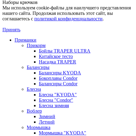
Наборы крючков
Мы используем cookie-файлы для наилучшего представления
нашего сайта. Продолжая использовать этот сайт, вы
соглашаетесь c
политикой конфиденциальности
.
Принять
Приманки
Прикорм
Бойлы TRAPER ULTRA
Китайское тесто
Насадка TRAPER
Балансиры
Балансиры KYODA
Бокоплавы Condor
Балансиры Condor
Блесна
Блесна "KYODA"
Блесна "Condor"
Блесна зимняя
Воблер
Зимний
Летний
Мормышка
Мормышка "KYODA"