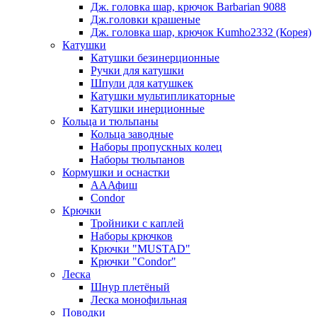
Дж. головка шар, крючок Barbarian 9088
Дж.головки крашеные
Дж. головка шар, крючок Kumho2332 (Корея)
Катушки
Катушки безинерционные
Ручки для катушки
Шпули для катушкек
Катушки мультипликаторные
Катушки инерционные
Кольца и тюльпаны
Кольца заводные
Наборы пропускных колец
Наборы тюльпанов
Кормушки и оснастки
АААфиш
Condor
Крючки
Тройники с каплей
Наборы крючков
Крючки "MUSTAD"
Крючки "Condor"
Леска
Шнур плетёный
Леска монофильная
Поводки