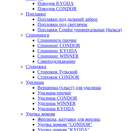
Поводок KYODA
Поводок CONDOR
Поплавки
Поплавки под дальний заброс
Попловки под светлячок
Поплавки Condor универсальные (бальса)
Спиннинги
Спиннинги прочие
Спиннинг CONDOR
Спиннинг KYODA
Спиннинг WINNER
Самоподсекающие
Сторожки
Сторожок Тульский
Сторожок CONDOR
Удилища
Вершинка (хлыст) для удилища
Удилищa прочие
Удилища CONDOR
Удилища WINNER
Удилища KYODA
Удочка зимняя
Жерлицы, катушки для жерлиц
Удочка зимняя "CONDOR"
Удочка зимняя "KYODA"