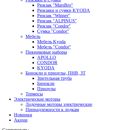
Рюкзак "MarsBro"
Рюкзаки и сумки KYODA
Рюкзак "Winner"
Рюкзак "ALPINUS"
Рюкзак "Condor"
Сумка "Condor"
Мебель
Мебель Kyoda
Мебель "Condor"
Пикниковые наборы
APOLLO
CONDOR
KYODA
Бинокли и прицелы, ПНВ, ЗТ
Зрительная труба
Бинокли
Прицелы
Термосы
Электрические моторы
Лодочные моторы электрические
Принадлежности к лодкам
Новинки
Акции
Сортировать: