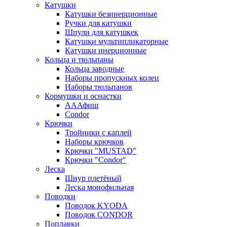
Катушки
Катушки безинерционные
Ручки для катушки
Шпули для катушкек
Катушки мультипликаторные
Катушки инерционные
Кольца и тюльпаны
Кольца заводные
Наборы пропускных колец
Наборы тюльпанов
Кормушки и оснастки
АААфиш
Condor
Крючки
Тройники с каплей
Наборы крючков
Крючки "MUSTAD"
Крючки "Condor"
Леска
Шнур плетёный
Леска монофильная
Поводки
Поводок KYODA
Поводок CONDOR
Поплавки