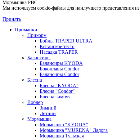
Мормышка РВС
Мы используем cookie-файлы для наилучшего представления наш
Принять
Приманки
Прикорм
Бойлы TRAPER ULTRA
Китайское тесто
Насадка TRAPER
Балансиры
Балансиры KYODA
Бокоплавы Condor
Балансиры Condor
Блесна
Блесна "KYODA"
Блесна "Condor"
Блесна зимняя
Воблер
Зимний
Летний
Мормышка
Мормышка "KYODA"
Мормышка "MURENA" Ладога
Мормышка Тульская