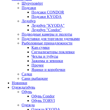
Шуруповёрт
Подсаки
Подсаки CONDOR
Подсаки KYODA
Ледобур
Ледобур "KYODA"
Ледобур "Condor"
Подводные камеры и эхолоты
Подставки для торговли удочками
Рыболовные принадлежности
Кан-сумки
Сигнализаторы поклевки
Чехлы и тубусы
Зажимы и зевники
Прочее
Ящики и коробочки
Садки
Сани рыбацкие
Новинки
Одежда/обувь
Обувь
Обувь Condor
Обувь TORVI
Одежда
Одежда KYODA