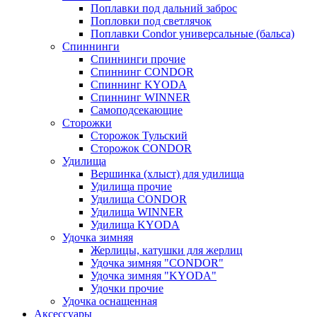
Поплавки под дальний заброс
Попловки под светлячок
Поплавки Condor универсальные (бальса)
Спиннинги
Спиннинги прочие
Спиннинг CONDOR
Спиннинг KYODA
Спиннинг WINNER
Самоподсекающие
Сторожки
Сторожок Тульский
Сторожок CONDOR
Удилища
Вершинка (хлыст) для удилища
Удилищa прочие
Удилища CONDOR
Удилища WINNER
Удилища KYODA
Удочка зимняя
Жерлицы, катушки для жерлиц
Удочка зимняя "CONDOR"
Удочка зимняя "KYODA"
Удочки прочие
Удочка оснащенная
Аксессуары