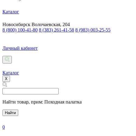
Каталог
Новосибирск
Волочаевская, 204
8 (800) 100-41-80
8 (383) 261-41-58
8 (983) 003-25-55
Личный кабинет
Каталог
X
Найти товар,
прим: Походная палатка
Найти
0