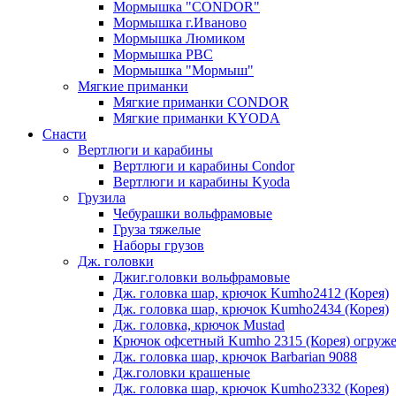
Мормышка "CONDOR"
Мормышка г.Иваново
Мормышка Люмиком
Мормышка РВС
Мормышка "Мормыш"
Мягкие приманки
Мягкие приманки CONDOR
Мягкие приманки KYODA
Снасти
Вертлюги и карабины
Вертлюги и карабины Condor
Вертлюги и карабины Kyoda
Грузила
Чебурашки вольфрамовые
Груза тяжелые
Наборы грузов
Дж. головки
Джиг.головки вольфрамовые
Дж. головка шар, крючок Kumho2412 (Корея)
Дж. головка шар, крючок Kumho2434 (Корея)
Дж. головка, крючок Mustad
Крючок офсетный Kumho 2315 (Корея) огруж
Дж. головка шар, крючок Barbarian 9088
Дж.головки крашеные
Дж. головка шар, крючок Kumho2332 (Корея)