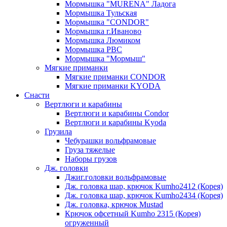
Мормышка "MURENA" Ладога
Мормышка Тульская
Мормышка "CONDOR"
Мормышка г.Иваново
Мормышка Люмиком
Мормышка РВС
Мормышка "Мормыш"
Мягкие приманки
Мягкие приманки CONDOR
Мягкие приманки KYODA
Снасти
Вертлюги и карабины
Вертлюги и карабины Condor
Вертлюги и карабины Kyoda
Грузила
Чебурашки вольфрамовые
Груза тяжелые
Наборы грузов
Дж. головки
Джиг.головки вольфрамовые
Дж. головка шар, крючок Kumho2412 (Корея)
Дж. головка шар, крючок Kumho2434 (Корея)
Дж. головка, крючок Mustad
Крючок офсетный Kumho 2315 (Корея)
огруженный