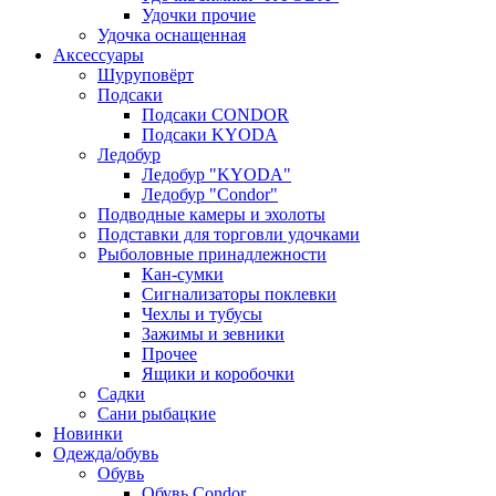
Удочки прочие
Удочка оснащенная
Аксессуары
Шуруповёрт
Подсаки
Подсаки CONDOR
Подсаки KYODA
Ледобур
Ледобур "KYODA"
Ледобур "Condor"
Подводные камеры и эхолоты
Подставки для торговли удочками
Рыболовные принадлежности
Кан-сумки
Сигнализаторы поклевки
Чехлы и тубусы
Зажимы и зевники
Прочее
Ящики и коробочки
Садки
Сани рыбацкие
Новинки
Одежда/обувь
Обувь
Обувь Condor