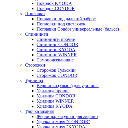
Поводок KYODA
Поводок CONDOR
Поплавки
Поплавки под дальний заброс
Попловки под светлячок
Поплавки Condor универсальные (бальса)
Спиннинги
Спиннинги прочие
Спиннинг CONDOR
Спиннинг KYODA
Спиннинг WINNER
Самоподсекающие
Сторожки
Сторожок Тульский
Сторожок CONDOR
Удилища
Вершинка (хлыст) для удилища
Удилищa прочие
Удилища CONDOR
Удилища WINNER
Удилища KYODA
Удочка зимняя
Жерлицы, катушки для жерлиц
Удочка зимняя "CONDOR"
Удочка зимняя "KYODA"