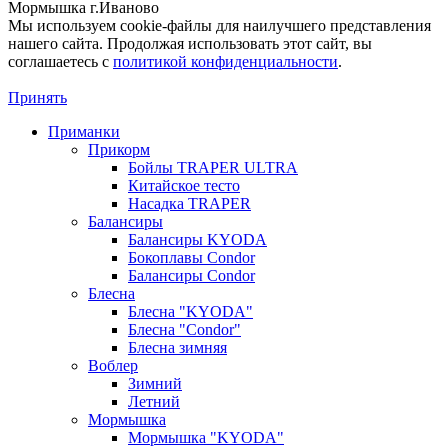
Мормышка г.Иваново
Мы используем cookie-файлы для наилучшего представления
нашего сайта. Продолжая использовать этот сайт, вы
соглашаетесь c
политикой конфиденциальности
.
Принять
Приманки
Прикорм
Бойлы TRAPER ULTRA
Китайское тесто
Насадка TRAPER
Балансиры
Балансиры KYODA
Бокоплавы Condor
Балансиры Condor
Блесна
Блесна "KYODA"
Блесна "Condor"
Блесна зимняя
Воблер
Зимний
Летний
Мормышка
Мормышка "KYODA"