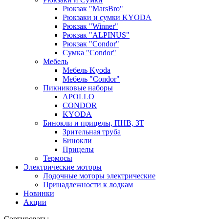
Рюкзак "MarsBro"
Рюкзаки и сумки KYODA
Рюкзак "Winner"
Рюкзак "ALPINUS"
Рюкзак "Condor"
Сумка "Condor"
Мебель
Мебель Kyoda
Мебель "Condor"
Пикниковые наборы
APOLLO
CONDOR
KYODA
Бинокли и прицелы, ПНВ, ЗТ
Зрительная труба
Бинокли
Прицелы
Термосы
Электрические моторы
Лодочные моторы электрические
Принадлежности к лодкам
Новинки
Акции
Сортировать: