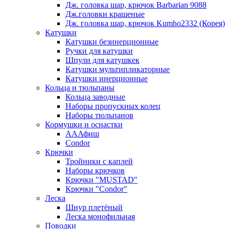
Дж. головка шар, крючок Barbarian 9088
Дж.головки крашеные
Дж. головка шар, крючок Kumho2332 (Корея)
Катушки
Катушки безинерционные
Ручки для катушки
Шпули для катушкек
Катушки мультипликаторные
Катушки инерционные
Кольца и тюльпаны
Кольца заводные
Наборы пропускных колец
Наборы тюльпанов
Кормушки и оснастки
АААфиш
Condor
Крючки
Тройники с каплей
Наборы крючков
Крючки "MUSTAD"
Крючки "Condor"
Леска
Шнур плетёный
Леска монофильная
Поводки