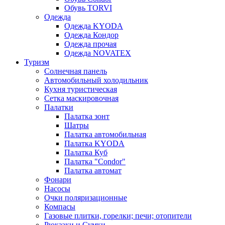
Обувь TORVI
Одежда
Одежда KYODA
Одежда Кондор
Одежда прочая
Одежда NOVATEX
Туризм
Солнечная панель
Автомобильный холодильник
Кухня туристическая
Сетка маскировочная
Палатки
Палатка зонт
Шатры
Палатка автомобильная
Палатка KYODA
Палатка Куб
Палатка "Condor"
Палатка автомат
Фонари
Насосы
Очки поляризационные
Компасы
Газовые плитки, горелки; печи; отопители
Рюкзаки и Сумки