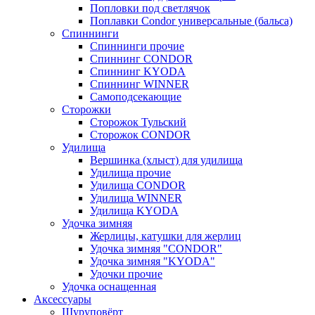
Попловки под светлячок
Поплавки Condor универсальные (бальса)
Спиннинги
Спиннинги прочие
Спиннинг CONDOR
Спиннинг KYODA
Спиннинг WINNER
Самоподсекающие
Сторожки
Сторожок Тульский
Сторожок CONDOR
Удилища
Вершинка (хлыст) для удилища
Удилищa прочие
Удилища CONDOR
Удилища WINNER
Удилища KYODA
Удочка зимняя
Жерлицы, катушки для жерлиц
Удочка зимняя "CONDOR"
Удочка зимняя "KYODA"
Удочки прочие
Удочка оснащенная
Аксессуары
Шуруповёрт