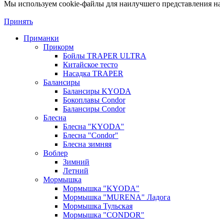
Мы используем cookie-файлы для наилучшего представления наш
Принять
Приманки
Прикорм
Бойлы TRAPER ULTRA
Китайское тесто
Насадка TRAPER
Балансиры
Балансиры KYODA
Бокоплавы Condor
Балансиры Condor
Блесна
Блесна "KYODA"
Блесна "Condor"
Блесна зимняя
Воблер
Зимний
Летний
Мормышка
Мормышка "KYODA"
Мормышка "MURENA" Ладога
Мормышка Тульская
Мормышка "CONDOR"