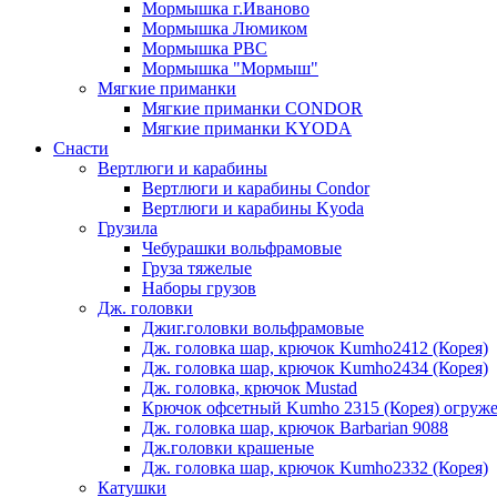
Мормышка г.Иваново
Мормышка Люмиком
Мормышка РВС
Мормышка "Мормыш"
Мягкие приманки
Мягкие приманки CONDOR
Мягкие приманки KYODA
Снасти
Вертлюги и карабины
Вертлюги и карабины Condor
Вертлюги и карабины Kyoda
Грузила
Чебурашки вольфрамовые
Груза тяжелые
Наборы грузов
Дж. головки
Джиг.головки вольфрамовые
Дж. головка шар, крючок Kumho2412 (Корея)
Дж. головка шар, крючок Kumho2434 (Корея)
Дж. головка, крючок Mustad
Крючок офсетный Kumho 2315 (Корея) огруж
Дж. головка шар, крючок Barbarian 9088
Дж.головки крашеные
Дж. головка шар, крючок Kumho2332 (Корея)
Катушки