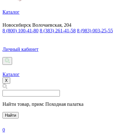
Каталог
Новосибирск
Волочаевская, 204
8 (800) 100-41-80
8 (383) 261-41-58
8 (983) 003-25-55
Личный кабинет
Каталог
X
Найти товар,
прим: Походная палатка
Найти
0