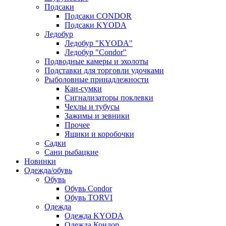
Подсаки
Подсаки CONDOR
Подсаки KYODA
Ледобур
Ледобур "KYODA"
Ледобур "Condor"
Подводные камеры и эхолоты
Подставки для торговли удочками
Рыболовные принадлежности
Кан-сумки
Сигнализаторы поклевки
Чехлы и тубусы
Зажимы и зевники
Прочее
Ящики и коробочки
Садки
Сани рыбацкие
Новинки
Одежда/обувь
Обувь
Обувь Condor
Обувь TORVI
Одежда
Одежда KYODA
Одежда Кондор