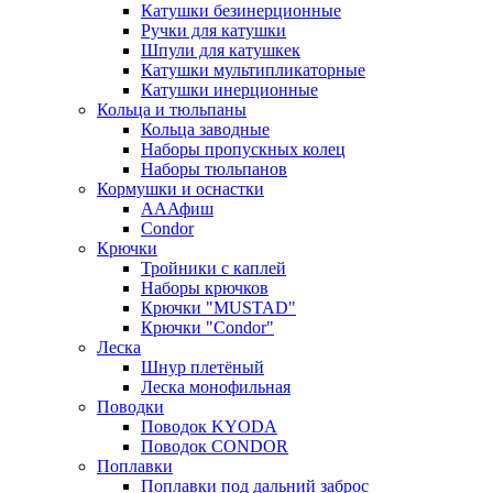
Катушки безинерционные
Ручки для катушки
Шпули для катушкек
Катушки мультипликаторные
Катушки инерционные
Кольца и тюльпаны
Кольца заводные
Наборы пропускных колец
Наборы тюльпанов
Кормушки и оснастки
АААфиш
Condor
Крючки
Тройники с каплей
Наборы крючков
Крючки "MUSTAD"
Крючки "Condor"
Леска
Шнур плетёный
Леска монофильная
Поводки
Поводок KYODA
Поводок CONDOR
Поплавки
Поплавки под дальний заброс