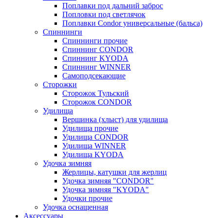
Поплавки под дальний заброс
Попловки под светлячок
Поплавки Condor универсальные (бальса)
Спиннинги
Спиннинги прочие
Спиннинг CONDOR
Спиннинг KYODA
Спиннинг WINNER
Самоподсекающие
Сторожки
Сторожок Тульский
Сторожок CONDOR
Удилища
Вершинка (хлыст) для удилища
Удилищa прочие
Удилища CONDOR
Удилища WINNER
Удилища KYODA
Удочка зимняя
Жерлицы, катушки для жерлиц
Удочка зимняя "CONDOR"
Удочка зимняя "KYODA"
Удочки прочие
Удочка оснащенная
Аксессуары