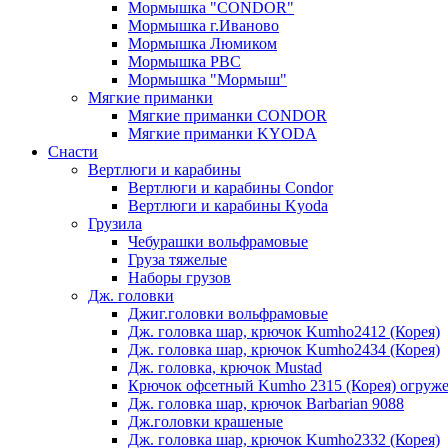
Мормышка "CONDOR"
Мормышка г.Иваново
Мормышка Люмиком
Мормышка РВС
Мормышка "Мормыш"
Мягкие приманки
Мягкие приманки CONDOR
Мягкие приманки KYODA
Снасти
Вертлюги и карабины
Вертлюги и карабины Condor
Вертлюги и карабины Kyoda
Грузила
Чебурашки вольфрамовые
Груза тяжелые
Наборы грузов
Дж. головки
Джиг.головки вольфрамовые
Дж. головка шар, крючок Kumho2412 (Корея)
Дж. головка шар, крючок Kumho2434 (Корея)
Дж. головка, крючок Mustad
Крючок офсетный Kumho 2315 (Корея) огруж
Дж. головка шар, крючок Barbarian 9088
Дж.головки крашеные
Дж. головка шар, крючок Kumho2332 (Корея)