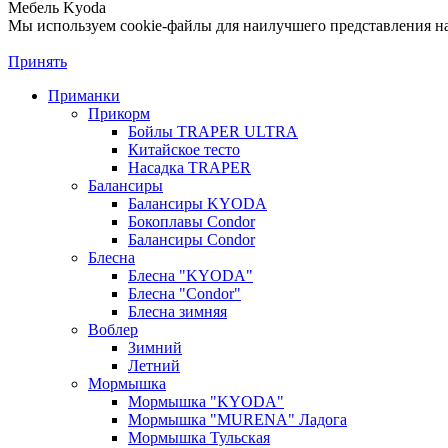
Мебель Kyoda
Мы используем cookie-файлы для наилучшего представления наш
Принять
Приманки
Прикорм
Бойлы TRAPER ULTRA
Китайское тесто
Насадка TRAPER
Балансиры
Балансиры KYODA
Бокоплавы Condor
Балансиры Condor
Блесна
Блесна "KYODA"
Блесна "Condor"
Блесна зимняя
Воблер
Зимний
Летний
Мормышка
Мормышка "KYODA"
Мормышка "MURENA" Ладога
Мормышка Тульская