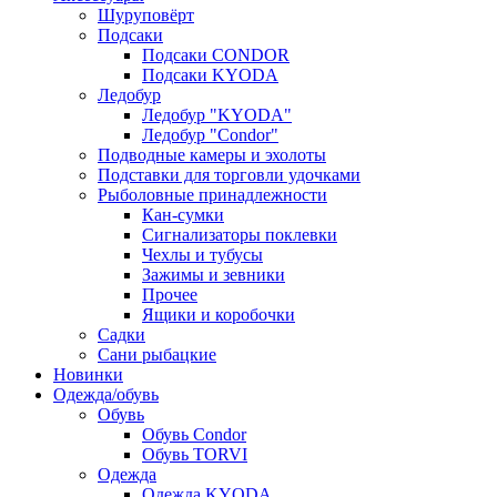
Шуруповёрт
Подсаки
Подсаки CONDOR
Подсаки KYODA
Ледобур
Ледобур "KYODA"
Ледобур "Condor"
Подводные камеры и эхолоты
Подставки для торговли удочками
Рыболовные принадлежности
Кан-сумки
Сигнализаторы поклевки
Чехлы и тубусы
Зажимы и зевники
Прочее
Ящики и коробочки
Садки
Сани рыбацкие
Новинки
Одежда/обувь
Обувь
Обувь Condor
Обувь TORVI
Одежда
Одежда KYODA