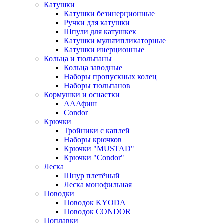
Катушки
Катушки безинерционные
Ручки для катушки
Шпули для катушкек
Катушки мультипликаторные
Катушки инерционные
Кольца и тюльпаны
Кольца заводные
Наборы пропускных колец
Наборы тюльпанов
Кормушки и оснастки
АААфиш
Condor
Крючки
Тройники с каплей
Наборы крючков
Крючки "MUSTAD"
Крючки "Condor"
Леска
Шнур плетёный
Леска монофильная
Поводки
Поводок KYODA
Поводок CONDOR
Поплавки