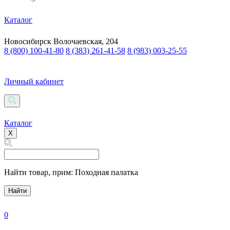
Каталог
Новосибирск
Волочаевская, 204
8 (800) 100-41-80
8 (383) 261-41-58
8 (983) 003-25-55
Личный кабинет
Каталог
X
Найти товар,
прим: Походная палатка
Найти
0