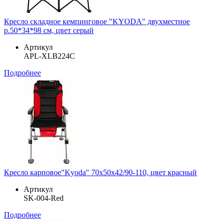
Кресло складное кемпинговое "KYODA" двухместное
р.50*34*98 см, цвет серый
Артикул
APL-XLB224C
Подробнее
Кресло карповое"Kyoda" 70х50х42/90-110, цвет красный
Артикул
SK-004-Red
Подробнее