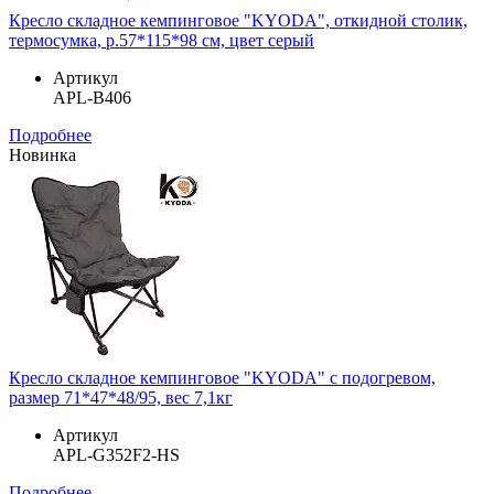
Кресло складное кемпинговое "KYODA", откидной столик,
термосумка, р.57*115*98 см, цвет серый
Артикул
APL-B406
Подробнее
Новинка
Кресло складное кемпинговое "KYODA" с подогревом,
размер 71*47*48/95, вес 7,1кг
Артикул
APL-G352F2-HS
Подробнее