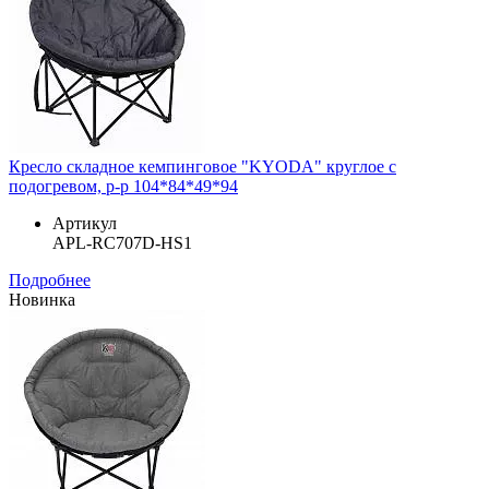
Кресло складное кемпинговое "KYODA" круглое с
подогревом, р-р 104*84*49*94
Артикул
APL-RC707D-HS1
Подробнее
Новинка