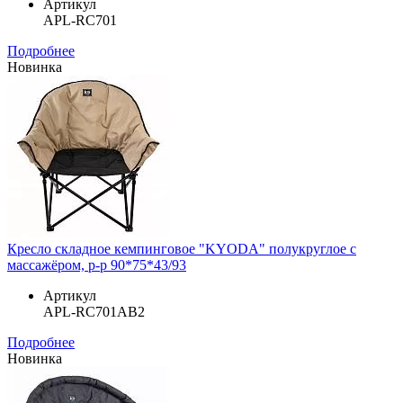
Артикул
APL-RC701
Подробнее
Новинка
Кресло складное кемпинговое "KYODA" полукруглое с
массажёром, р-р 90*75*43/93
Артикул
APL-RC701AB2
Подробнее
Новинка