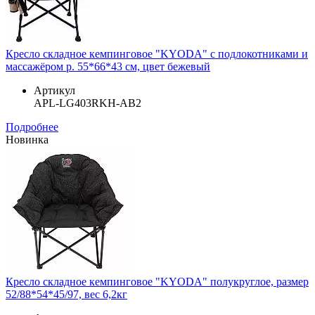
Кресло складное кемпинговое "KYODA" с подлокотниками и
массажёром р. 55*66*43 см, цвет бежевый
Артикул
APL-LG403RKH-AB2
Подробнее
Новинка
Кресло складное кемпинговое "KYODA" полукруглое, размер
52/88*54*45/97, вес 6,2кг