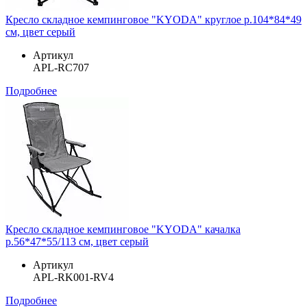
Кресло складное кемпинговое "KYODA" круглое р.104*84*49
см, цвет серый
Артикул
APL-RC707
Подробнее
Кресло складное кемпинговое "KYODA" качалка
р.56*47*55/113 см, цвет серый
Артикул
APL-RK001-RV4
Подробнее