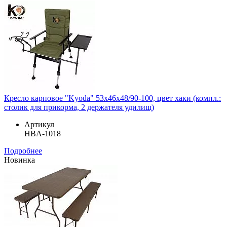
Кресло карповое "Kyoda" 53х46х48/90-100, цвет хаки (компл.:
столик для прикорма, 2 держателя удилищ)
Артикул
HBA-1018
Подробнее
Новинка