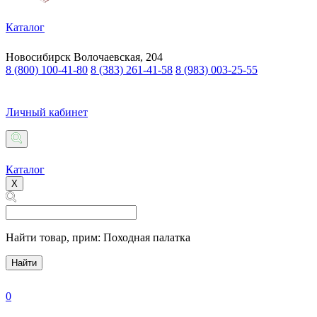
Каталог
Новосибирск
Волочаевская, 204
8 (800) 100-41-80
8 (383) 261-41-58
8 (983) 003-25-55
Личный кабинет
Каталог
X
Найти товар,
прим: Походная палатка
Найти
0