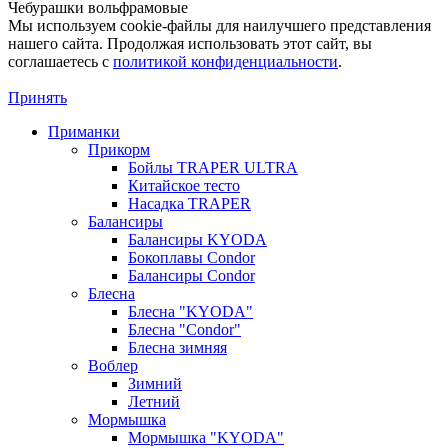
Чебурашки вольфрамовые
Мы используем cookie-файлы для наилучшего представления
нашего сайта. Продолжая использовать этот сайт, вы
соглашаетесь c
политикой конфиденциальности
.
Принять
Приманки
Прикорм
Бойлы TRAPER ULTRA
Китайское тесто
Насадка TRAPER
Балансиры
Балансиры KYODA
Бокоплавы Condor
Балансиры Condor
Блесна
Блесна "KYODA"
Блесна "Condor"
Блесна зимняя
Воблер
Зимний
Летний
Мормышка
Мормышка "KYODA"