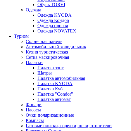
Обувь TORVI
Одежда
Одежда KYODA
Одежда Кондор
Одежда прочая
Одежда NOVATEX
Туризм
Солнечная панель
Автомобильный холодильник
Кухня туристическая
Сетка маскировочная
Палатки
Палатка зонт
Шатры
Палатка автомобильная
Палатка KYODA
Палатка Куб
Палатка "Condor"
Палатка автомат
Фонари
Насосы
Очки поляризационные
Компасы
Газовые плитки, горелки; печи; отопители
Рюкзаки и Сумки