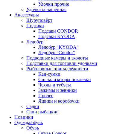
Удочки прочие
Удочка оснащенная
Аксессуары
Шуруповёрт
Подсаки
Подсаки CONDOR
Подсаки KYODA
Ледобур
Ледобур "KYODA"
Ледобур "Condor"
Подводные камеры и эхолоты
Подставки для торговли удочками
Рыболовные принадлежности
Кан-сумки
Сигнализаторы поклевки
Чехлы и тубусы
Зажимы и зевники
Прочее
Ящики и коробочки
Садки
Сани рыбацкие
Новинки
Одежда/обувь
Обувь
Обувь Condor