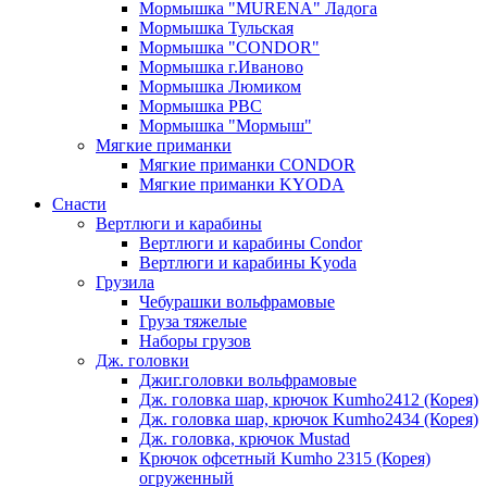
Мормышка "MURENA" Ладога
Мормышка Тульская
Мормышка "CONDOR"
Мормышка г.Иваново
Мормышка Люмиком
Мормышка РВС
Мормышка "Мормыш"
Мягкие приманки
Мягкие приманки CONDOR
Мягкие приманки KYODA
Снасти
Вертлюги и карабины
Вертлюги и карабины Condor
Вертлюги и карабины Kyoda
Грузила
Чебурашки вольфрамовые
Груза тяжелые
Наборы грузов
Дж. головки
Джиг.головки вольфрамовые
Дж. головка шар, крючок Kumho2412 (Корея)
Дж. головка шар, крючок Kumho2434 (Корея)
Дж. головка, крючок Mustad
Крючок офсетный Kumho 2315 (Корея)
огруженный