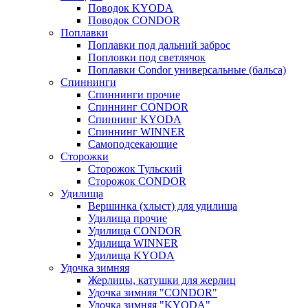
Поводок KYODA
Поводок CONDOR
Поплавки
Поплавки под дальний заброс
Попловки под светлячок
Поплавки Condor универсальные (бальса)
Спиннинги
Спиннинги прочие
Спиннинг CONDOR
Спиннинг KYODA
Спиннинг WINNER
Самоподсекающие
Сторожки
Сторожок Тульский
Сторожок CONDOR
Удилища
Вершинка (хлыст) для удилища
Удилищa прочие
Удилища CONDOR
Удилища WINNER
Удилища KYODA
Удочка зимняя
Жерлицы, катушки для жерлиц
Удочка зимняя "CONDOR"
Удочка зимняя "KYODA"