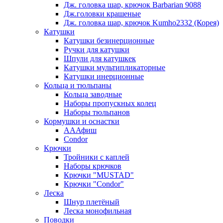
Дж. головка шар, крючок Barbarian 9088
Дж.головки крашеные
Дж. головка шар, крючок Kumho2332 (Корея)
Катушки
Катушки безинерционные
Ручки для катушки
Шпули для катушкек
Катушки мультипликаторные
Катушки инерционные
Кольца и тюльпаны
Кольца заводные
Наборы пропускных колец
Наборы тюльпанов
Кормушки и оснастки
АААфиш
Condor
Крючки
Тройники с каплей
Наборы крючков
Крючки "MUSTAD"
Крючки "Condor"
Леска
Шнур плетёный
Леска монофильная
Поводки