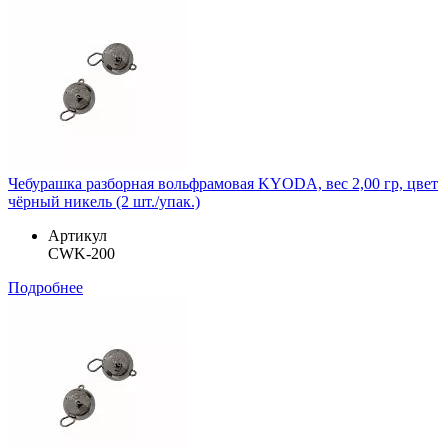
Чебурашка разборная вольфрамовая KYODA, вес 2,00 гр, цвет
чёрный никель (2 шт./упак.)
Артикул
CWK-200
Подробнее