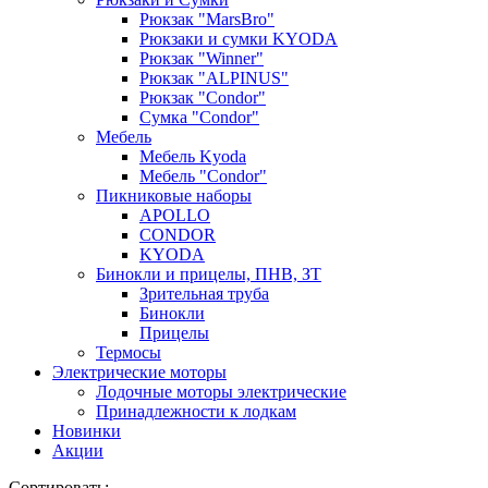
Рюкзак "MarsBro"
Рюкзаки и сумки KYODA
Рюкзак "Winner"
Рюкзак "ALPINUS"
Рюкзак "Condor"
Сумка "Condor"
Мебель
Мебель Kyoda
Мебель "Condor"
Пикниковые наборы
APOLLO
CONDOR
KYODA
Бинокли и прицелы, ПНВ, ЗТ
Зрительная труба
Бинокли
Прицелы
Термосы
Электрические моторы
Лодочные моторы электрические
Принадлежности к лодкам
Новинки
Акции
Сортировать: