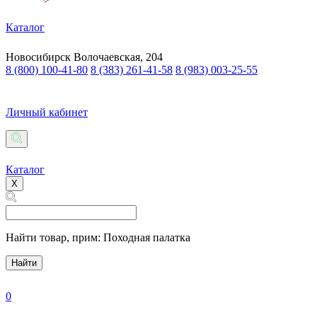
Каталог
Новосибирск
Волочаевская, 204
8 (800) 100-41-80
8 (383) 261-41-58
8 (983) 003-25-55
Личный кабинет
Каталог
X
Найти товар,
прим: Походная палатка
Найти
0