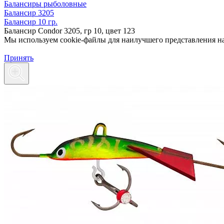
Балансиры рыболовные
Балансир 3205
Балансир 10 гр.
Балансир Condor 3205, гр 10, цвет 123
Мы используем cookie-файлы для наилучшего представления наш
Принять