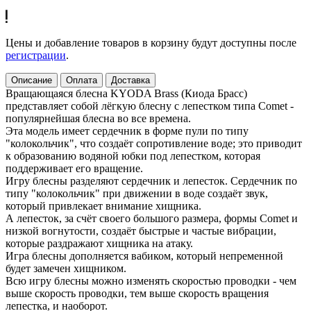
Цены и добавление товаров в корзину будут доступны после
регистрации
.
Описание
Оплата
Доставка
Вращающаяся блесна KYODA Brass (Киода Брасс)
представляет собой лёгкую блесну с лепестком типа Comet -
популярнейшая блесна во все времена.
Эта модель имеет сердечник в форме пули по типу
"колокольчик", что создаёт сопротивление воде; это приводит
к образованию водяной юбки под лепестком, которая
поддерживает его вращение.
Игру блесны разделяют сердечник и лепесток. Сердечник по
типу "колокольчик" при движении в воде создаёт звук,
который привлекает внимание хищника.
А лепесток, за счёт своего большого размера, формы Comet и
низкой вогнутости, создаёт быстрые и частые вибрации,
которые раздражают хищника на атаку.
Игра блесны дополняется вабиком, который непременной
будет замечен хищником.
Всю игру блесны можно изменять скоростью проводки - чем
выше скорость проводки, тем выше скорость вращения
лепестка, и наоборот.