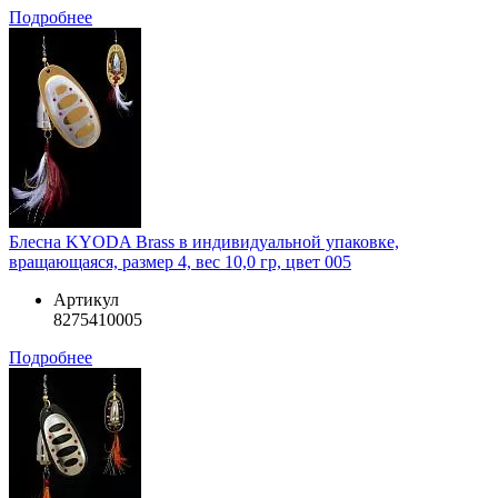
Подробнее
Блесна KYODA Brass в индивидуальной упаковке,
вращающаяся, размер 4, вес 10,0 гр, цвет 005
Артикул
8275410005
Подробнее