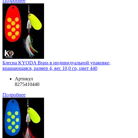
Подробнее
Блесна KYODA Brass в индивидуальной упаковке,
вращающаяся, размер 4, вес 10,0 гр, цвет 440
Артикул
8275410440
Подробнее