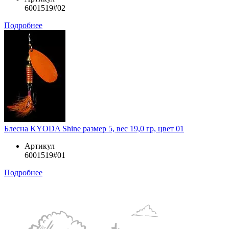
6001519#02
Подробнее
Блесна KYODA Shine размер 5, вес 19,0 гр, цвет 01
Артикул
6001519#01
Подробнее