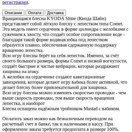
регистрации
.
Описание
Оплата
Доставка
Вращающаяся блесна KYODA Shine (Киода Шайн)
представляет собой лёгкую блесну с лепестком типа Comet.
Эта модель имеет сердечник в форме цилиндра с желобками с
сужением к хвосту, что создаёт особое сопротивление воде -
благодаря такой форме водяная юбка под лепестком
образуется плавно, обеспечивая сдержанную поддержку
вращению лепестка.
Всю игру блесны берёт на себя лепесток. Именно, за счёт
своего большого размера, формы Comet и низкой вогнутости,
создаёт быстрые и частые вибрации, которые раздражают
хищника на атаку.
А желобки на сердечнике создают кавитационные
завихрения, которые делают игру вабика более активной, что
делает блесну более привлекательной для хищника.
Всю игру блесны можно изменять скоростью проводки - чем
выше скорость проводки, тем выше скорость вращения
лепестка, и наоборот
Блесна оснащена надёжным тройником Mustad с вабиком.
Оплатить заказ можно как безналичным переводом на
расчетный счет в банке, так и наличными в кассу. При
оформлении заказа требуется предоплата в размере 100%.