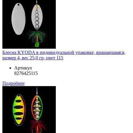
Блесна KYODA в индивидуальной упаковке, вращающаяся,
размер 4, вес 25,0 гр, цвет 115
Артикул
8276425115
Подробнее