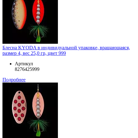
Блесна KYODA в индивидуальной упаковке, вращающаяся,
размер 4, вес 25,0 гр, цвет 999
Артикул
8276425999
Подробнее