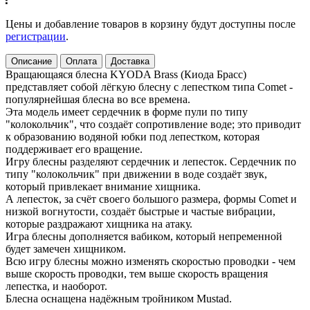
Цены и добавление товаров в корзину будут доступны после
регистрации
.
Описание
Оплата
Доставка
Вращающаяся блесна KYODA Brass (Киода Брасс)
представляет собой лёгкую блесну с лепестком типа Comet -
популярнейшая блесна во все времена.
Эта модель имеет сердечник в форме пули по типу
"колокольчик", что создаёт сопротивление воде; это приводит
к образованию водяной юбки под лепестком, которая
поддерживает его вращение.
Игру блесны разделяют сердечник и лепесток. Сердечник по
типу "колокольчик" при движении в воде создаёт звук,
который привлекает внимание хищника.
А лепесток, за счёт своего большого размера, формы Comet и
низкой вогнутости, создаёт быстрые и частые вибрации,
которые раздражают хищника на атаку.
Игра блесны дополняется вабиком, который непременной
будет замечен хищником.
Всю игру блесны можно изменять скоростью проводки - чем
выше скорость проводки, тем выше скорость вращения
лепестка, и наоборот.
Блесна оснащена надёжным тройником Mustad.