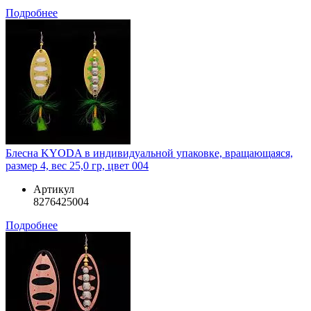
Подробнее
Блесна KYODA в индивидуальной упаковке, вращающаяся,
размер 4, вес 25,0 гр, цвет 004
Артикул
8276425004
Подробнее