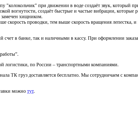
пу "колокольчик" при движении в воде создаёт звук, который п
изкой вогнутости, создаёт быстрые и частые вибрации, которые 
т замечен хищником.
е скорость проводки, тем выше скорость вращения лепестка, и 
 счет в банке, так и наличными в кассу. При оформлении заказа
 работы”.
ой логистики, по России – транспортными компаниями.
инала ТК груз доставляется бесплатно. Мы сотрудничаем с комп
ставки можно
тут
.