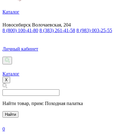
Каталог
Новосибирск
Волочаевская, 204
8 (800) 100-41-80
8 (383) 261-41-58
8 (983) 003-25-55
Личный кабинет
Каталог
X
Найти товар,
прим: Походная палатка
Найти
0