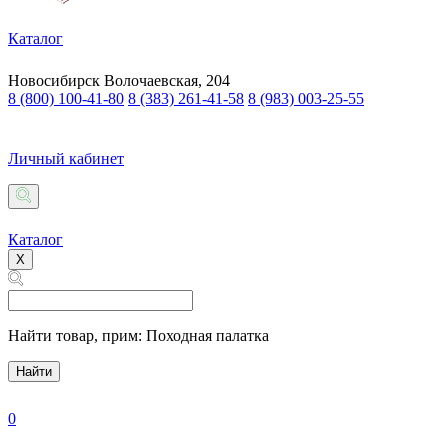
Каталог
Новосибирск
Волочаевская, 204
8 (800) 100-41-80
8 (383) 261-41-58
8 (983) 003-25-55
Личный кабинет
Каталог
X
Найти товар,
прим: Походная палатка
Найти
0