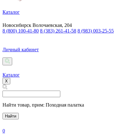
Каталог
Новосибирск
Волочаевская, 204
8 (800) 100-41-80
8 (383) 261-41-58
8 (983) 003-25-55
Личный кабинет
Каталог
X
Найти товар,
прим: Походная палатка
Найти
0