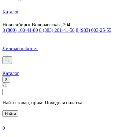
Каталог
Новосибирск
Волочаевская, 204
8 (800) 100-41-80
8 (383) 261-41-58
8 (983) 003-25-55
Личный кабинет
Каталог
X
Найти товар,
прим: Походная палатка
Найти
0