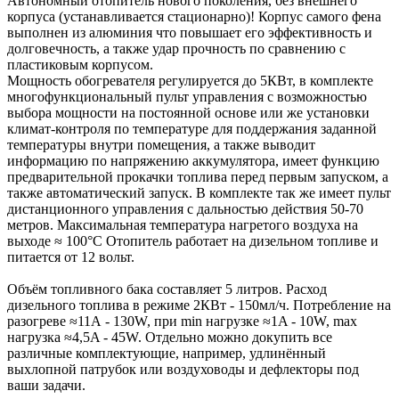
Автономный отопитель нового поколения, без внешнего
корпуса (устанавливается стационарно)! Корпус самого фена
выполнен из алюминия что повышает его эффективность и
долговечность, а также удар прочность по сравнению с
пластиковым корпусом.
Мощность обогревателя регулируется до 5КВт, в комплекте
многофункциональный пульт управления с возможностью
выбора мощности на постоянной основе или же установки
климат-контроля по температуре для поддержания заданной
температуры внутри помещения, а также выводит
информацию по напряжению аккумулятора, имеет функцию
предварительной прокачки топлива перед первым запуском, а
также автоматический запуск. В комплекте так же имеет пульт
дистанционного управления с дальностью действия 50-70
метров. Максимальная температура нагретого воздуха на
выходе ≈ 100°C Отопитель работает на дизельном топливе и
питается от 12 вольт.
Объём топливного бака составляет 5 литров. Расход
дизельного топлива в режиме 2КВт - 150мл/ч. Потребление на
разогреве ≈11А - 130W, при min нагрузке ≈1A - 10W, max
нагрузка ≈4,5A - 45W. Отдельно можно докупить все
различные комплектующие, например, удлинённый
выхлопной патрубок или воздуховоды и дефлекторы под
ваши задачи.