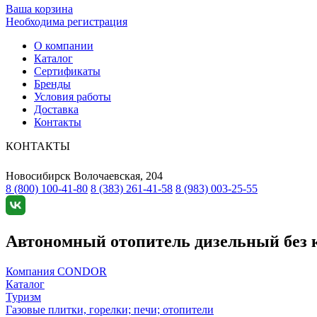
Ваша корзина
Необходима регистрация
О компании
Каталог
Сертификаты
Бренды
Условия работы
Доставка
Контакты
КОНТАКТЫ
Новосибирск
Волочаевская, 204
8 (800) 100-41-80
8 (383) 261-41-58
8 (983) 003-25-55
Автономный отопитель дизельный без к
Компания CONDOR
Каталог
Туризм
Газовые плитки, горелки; печи; отопители