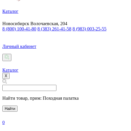
Каталог
Новосибирск
Волочаевская, 204
8 (800) 100-41-80
8 (383) 261-41-58
8 (983) 003-25-55
Личный кабинет
Каталог
X
Найти товар,
прим: Походная палатка
Найти
0