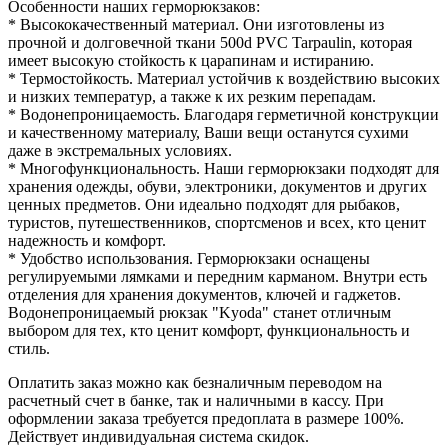
Особенности наших герморюкзаков:
* Высококачественный материал. Они изготовлены из
прочной и долговечной ткани 500d PVC Tarpaulin, которая
имеет высокую стойкость к царапинам и истиранию.
* Термостойкость. Материал устойчив к воздействию высоких
и низких температур, а также к их резким перепадам.
* Водонепроницаемость. Благодаря герметичной конструкции
и качественному материалу, Ваши вещи останутся сухими
даже в экстремальных условиях.
* Многофункциональность. Наши герморюкзаки подходят для
хранения одежды, обуви, электроники, документов и других
ценных предметов. Они идеально подходят для рыбаков,
туристов, путешественников, спортсменов и всех, кто ценит
надежность и комфорт.
* Удобство использования. Герморюкзаки оснащены
регулируемыми лямками и передним карманом. Внутри есть
отделения для хранения документов, ключей и гаджетов.
Водонепроницаемый рюкзак "Kyoda" станет отличным
выбором для тех, кто ценит комфорт, функциональность и
стиль.
Оплатить заказ можно как безналичным переводом на
расчетный счет в банке, так и наличными в кассу. При
оформлении заказа требуется предоплата в размере 100%.
Действует индивидуальная система скидок.