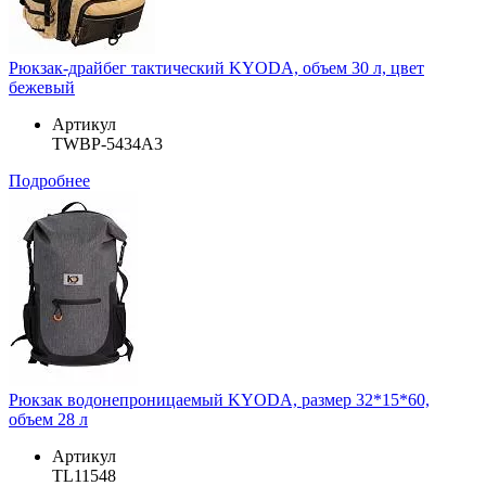
Рюкзак-драйбег тактический KYODA, объем 30 л, цвет
бежевый
Артикул
TWBP-5434A3
Подробнее
Рюкзак водонепроницаемый KYODA, размер 32*15*60,
объем 28 л
Артикул
TL11548