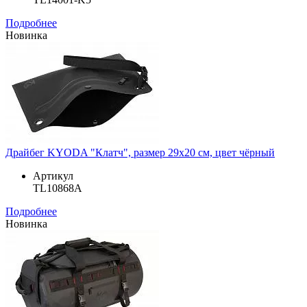
Подробнее
Новинка
Драйбег KYODA "Клатч", размер 29х20 см, цвет чёрный
Артикул
TL10868A
Подробнее
Новинка