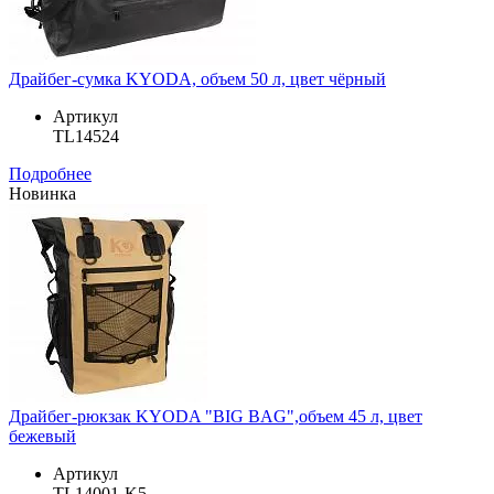
Драйбег-сумка KYODA, объем 50 л, цвет чёрный
Артикул
TL14524
Подробнее
Новинка
Драйбег-рюкзак KYODA "BIG BAG",объем 45 л, цвет
бежевый
Артикул
TL14001-K5